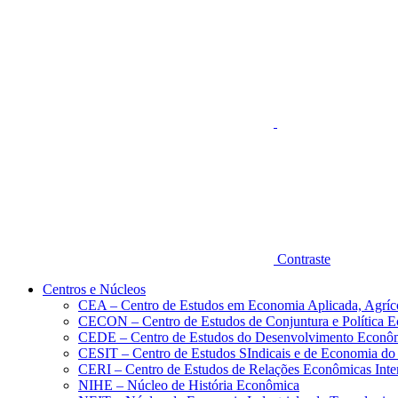
Aumentar fonte
Contraste
Centros e Núcleos
CEA – Centro de Estudos em Economia Aplicada, Agríc
CECON – Centro de Estudos de Conjuntura e Política 
CEDE – Centro de Estudos do Desenvolvimento Econô
CESIT – Centro de Estudos SIndicais e de Economia do
CERI – Centro de Estudos de Relações Econômicas Inte
NIHE – Núcleo de História Econômica