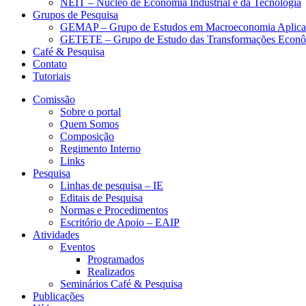
NEIT – Núcleo de Economia Industrial e da Tecnologia
Grupos de Pesquisa
GEMAP – Grupo de Estudos em Macroeconomia Aplica
GETETE – Grupo de Estudo das Transformações Econômi
Café & Pesquisa
Contato
Tutoriais
Comissão
Sobre o portal
Quem Somos
Composição
Regimento Interno
Links
Pesquisa
Linhas de pesquisa – IE
Editais de Pesquisa
Normas e Procedimentos
Escritório de Apoio – EAIP
Atividades
Eventos
Programados
Realizados
Seminários Café & Pesquisa
Publicações