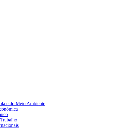
Diminuir fonte
ola e do Meio Ambiente
Econômica
mico
 Trabalho
rnacionais