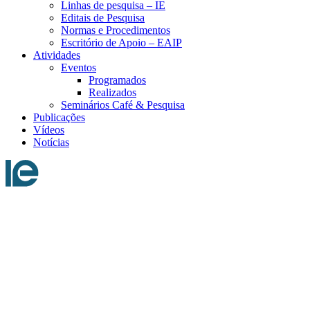
Linhas de pesquisa – IE
Editais de Pesquisa
Normas e Procedimentos
Escritório de Apoio – EAIP
Atividades
Eventos
Programados
Realizados
Seminários Café & Pesquisa
Publicações
Vídeos
Notícias
Menu