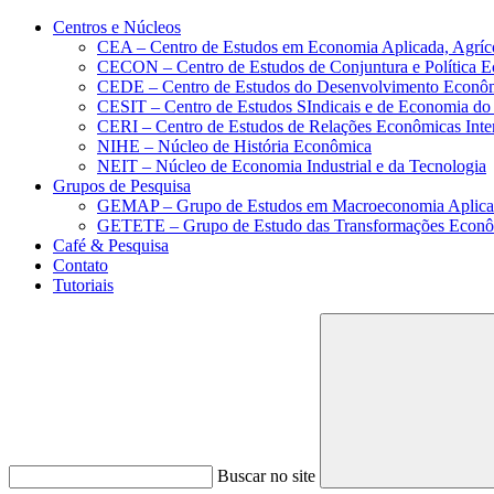
Conteúdo principal
Menu principal
Rodapé
Centros e Núcleos
CEA – Centro de Estudos em Economia Aplicada, Agríc
CECON – Centro de Estudos de Conjuntura e Política 
CEDE – Centro de Estudos do Desenvolvimento Econô
CESIT – Centro de Estudos SIndicais e de Economia do
CERI – Centro de Estudos de Relações Econômicas Inte
NIHE – Núcleo de História Econômica
NEIT – Núcleo de Economia Industrial e da Tecnologia
Grupos de Pesquisa
GEMAP – Grupo de Estudos em Macroeconomia Aplica
GETETE – Grupo de Estudo das Transformações Econômi
Café & Pesquisa
Contato
Tutoriais
Buscar no site