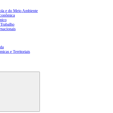
ola e do Meio Ambiente
Econômica
mico
 Trabalho
rnacionais
da
cas e Territoriais
Buscar