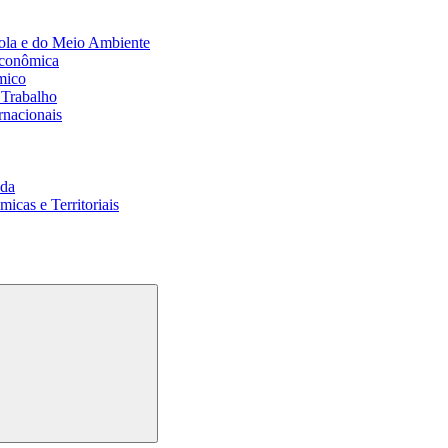
ola e do Meio Ambiente
Econômica
mico
 Trabalho
rnacionais
da
cas e Territoriais
Buscar