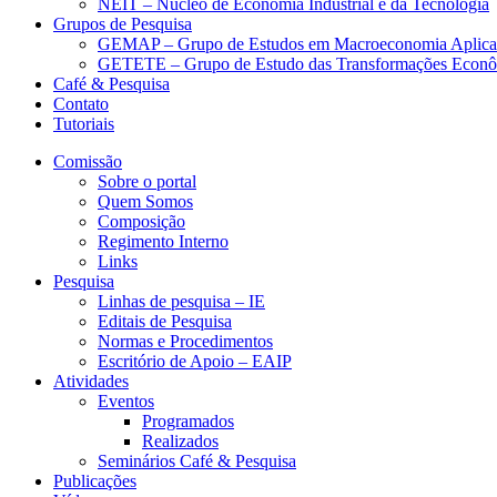
NEIT – Núcleo de Economia Industrial e da Tecnologia
Grupos de Pesquisa
GEMAP – Grupo de Estudos em Macroeconomia Aplica
GETETE – Grupo de Estudo das Transformações Econômi
Café & Pesquisa
Contato
Tutoriais
Comissão
Sobre o portal
Quem Somos
Composição
Regimento Interno
Links
Pesquisa
Linhas de pesquisa – IE
Editais de Pesquisa
Normas e Procedimentos
Escritório de Apoio – EAIP
Atividades
Eventos
Programados
Realizados
Seminários Café & Pesquisa
Publicações