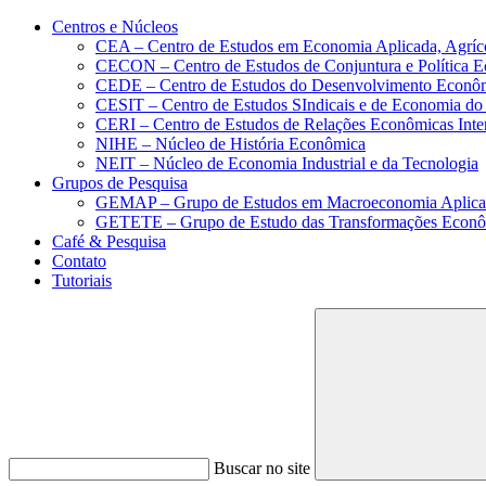
Conteúdo principal
Menu principal
Rodapé
Centros e Núcleos
CEA – Centro de Estudos em Economia Aplicada, Agríc
CECON – Centro de Estudos de Conjuntura e Política 
CEDE – Centro de Estudos do Desenvolvimento Econô
CESIT – Centro de Estudos SIndicais e de Economia do
CERI – Centro de Estudos de Relações Econômicas Inte
NIHE – Núcleo de História Econômica
NEIT – Núcleo de Economia Industrial e da Tecnologia
Grupos de Pesquisa
GEMAP – Grupo de Estudos em Macroeconomia Aplica
GETETE – Grupo de Estudo das Transformações Econômi
Café & Pesquisa
Contato
Tutoriais
Buscar no site