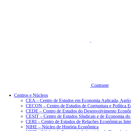
Aumentar fonte
Contraste
Centros e Núcleos
CEA – Centro de Estudos em Economia Aplicada, Agríc
CECON – Centro de Estudos de Conjuntura e Política 
CEDE – Centro de Estudos do Desenvolvimento Econô
CESIT – Centro de Estudos SIndicais e de Economia do
CERI – Centro de Estudos de Relações Econômicas Inte
NIHE – Núcleo de História Econômica