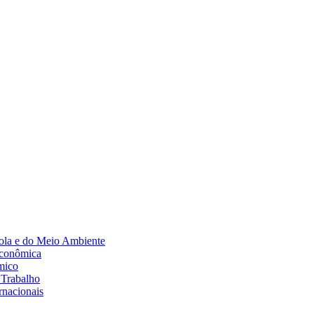
Diminuir fonte
ola e do Meio Ambiente
Econômica
mico
 Trabalho
rnacionais