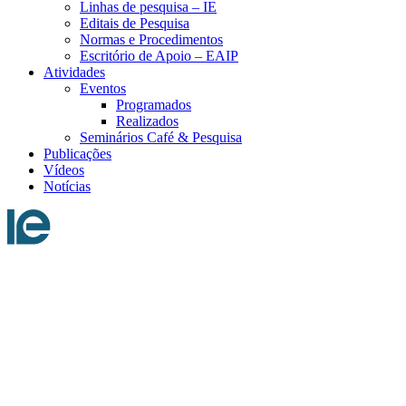
Linhas de pesquisa – IE
Editais de Pesquisa
Normas e Procedimentos
Escritório de Apoio – EAIP
Atividades
Eventos
Programados
Realizados
Seminários Café & Pesquisa
Publicações
Vídeos
Notícias
Menu