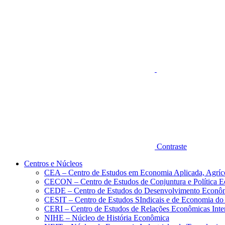
Aumentar fonte
Contraste
Centros e Núcleos
CEA – Centro de Estudos em Economia Aplicada, Agríc
CECON – Centro de Estudos de Conjuntura e Política 
CEDE – Centro de Estudos do Desenvolvimento Econô
CESIT – Centro de Estudos SIndicais e de Economia do
CERI – Centro de Estudos de Relações Econômicas Inte
NIHE – Núcleo de História Econômica