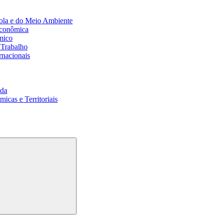
ola e do Meio Ambiente
Econômica
mico
 Trabalho
rnacionais
da
cas e Territoriais
Buscar