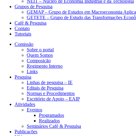
NEIT – Núcleo de Economia Industrial e da Tecnologia
Grupos de Pesquisa
GEMAP – Grupo de Estudos em Macroeconomia Aplica
GETETE – Grupo de Estudo das Transformações Econômi
Café & Pesquisa
Contato
Tutoriais
Comissão
Sobre o portal
Quem Somos
Composição
Regimento Interno
Links
Pesquisa
Linhas de pesquisa – IE
Editais de Pesquisa
Normas e Procedimentos
Escritório de Apoio – EAIP
Atividades
Eventos
Programados
Realizados
Seminários Café & Pesquisa
Publicações