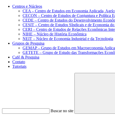
Conteúdo principal
Menu principal
Rodapé
Centros e Núcleos
CEA – Centro de Estudos em Economia Aplicada, Agríc
CECON – Centro de Estudos de Conjuntura e Política 
CEDE – Centro de Estudos do Desenvolvimento Econô
CESIT – Centro de Estudos SIndicais e de Economia do
CERI – Centro de Estudos de Relações Econômicas Inte
NIHE – Núcleo de História Econômica
NEIT – Núcleo de Economia Industrial e da Tecnologia
Grupos de Pesquisa
GEMAP – Grupo de Estudos em Macroeconomia Aplica
GETETE – Grupo de Estudo das Transformações Econômi
Café & Pesquisa
Contato
Tutoriais
Buscar no site