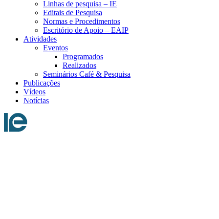
Linhas de pesquisa – IE
Editais de Pesquisa
Normas e Procedimentos
Escritório de Apoio – EAIP
Atividades
Eventos
Programados
Realizados
Seminários Café & Pesquisa
Publicações
Vídeos
Notícias
Menu