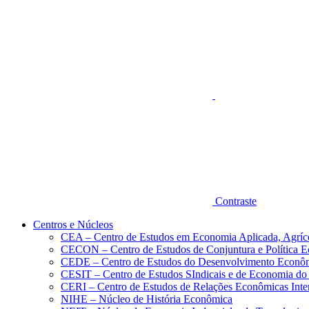
Aumentar fonte
Contraste
Centros e Núcleos
CEA – Centro de Estudos em Economia Aplicada, Agríc
CECON – Centro de Estudos de Conjuntura e Política 
CEDE – Centro de Estudos do Desenvolvimento Econô
CESIT – Centro de Estudos SIndicais e de Economia do
CERI – Centro de Estudos de Relações Econômicas Inte
NIHE – Núcleo de História Econômica