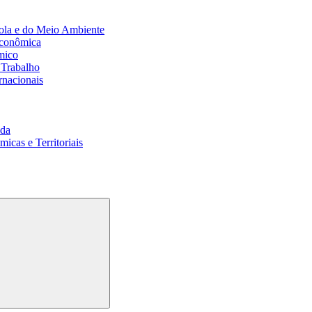
ola e do Meio Ambiente
Econômica
mico
 Trabalho
rnacionais
da
cas e Territoriais
Buscar