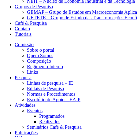
NEIT – Núcleo de Economia Industrial e da Tecnologia
Grupos de Pesquisa
GEMAP – Grupo de Estudos em Macroeconomia Aplica
GETETE – Grupo de Estudo das Transformações Econômi
Café & Pesquisa
Contato
Tutoriais
Comissão
Sobre o portal
Quem Somos
Composição
Regimento Interno
Links
Pesquisa
Linhas de pesquisa – IE
Editais de Pesquisa
Normas e Procedimentos
Escritório de Apoio – EAIP
Atividades
Eventos
Programados
Realizados
Seminários Café & Pesquisa
Publicações