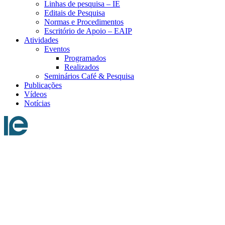
Linhas de pesquisa – IE
Editais de Pesquisa
Normas e Procedimentos
Escritório de Apoio – EAIP
Atividades
Eventos
Programados
Realizados
Seminários Café & Pesquisa
Publicações
Vídeos
Notícias
Menu