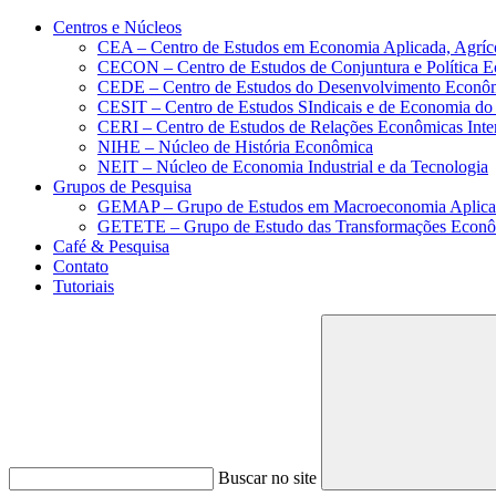
Conteúdo principal
Menu principal
Rodapé
Centros e Núcleos
CEA – Centro de Estudos em Economia Aplicada, Agríc
CECON – Centro de Estudos de Conjuntura e Política 
CEDE – Centro de Estudos do Desenvolvimento Econô
CESIT – Centro de Estudos SIndicais e de Economia do
CERI – Centro de Estudos de Relações Econômicas Inte
NIHE – Núcleo de História Econômica
NEIT – Núcleo de Economia Industrial e da Tecnologia
Grupos de Pesquisa
GEMAP – Grupo de Estudos em Macroeconomia Aplica
GETETE – Grupo de Estudo das Transformações Econômi
Café & Pesquisa
Contato
Tutoriais
Buscar no site