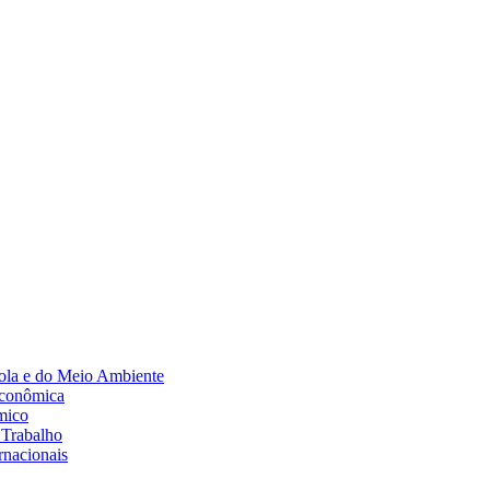
Diminuir fonte
ola e do Meio Ambiente
Econômica
mico
 Trabalho
rnacionais