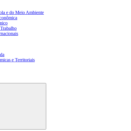
ola e do Meio Ambiente
Econômica
mico
 Trabalho
rnacionais
da
cas e Territoriais
Buscar