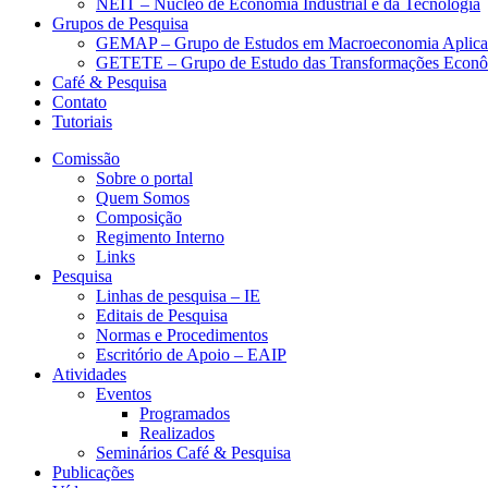
NEIT – Núcleo de Economia Industrial e da Tecnologia
Grupos de Pesquisa
GEMAP – Grupo de Estudos em Macroeconomia Aplica
GETETE – Grupo de Estudo das Transformações Econômi
Café & Pesquisa
Contato
Tutoriais
Comissão
Sobre o portal
Quem Somos
Composição
Regimento Interno
Links
Pesquisa
Linhas de pesquisa – IE
Editais de Pesquisa
Normas e Procedimentos
Escritório de Apoio – EAIP
Atividades
Eventos
Programados
Realizados
Seminários Café & Pesquisa
Publicações