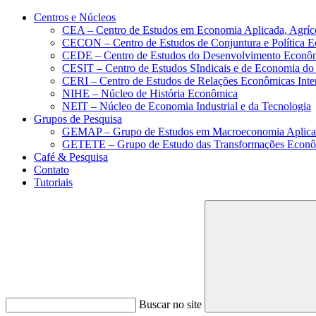
Conteúdo principal
Menu principal
Rodapé
Centros e Núcleos
CEA – Centro de Estudos em Economia Aplicada, Agríc
CECON – Centro de Estudos de Conjuntura e Política 
CEDE – Centro de Estudos do Desenvolvimento Econô
CESIT – Centro de Estudos SIndicais e de Economia do
CERI – Centro de Estudos de Relações Econômicas Inte
NIHE – Núcleo de História Econômica
NEIT – Núcleo de Economia Industrial e da Tecnologia
Grupos de Pesquisa
GEMAP – Grupo de Estudos em Macroeconomia Aplica
GETETE – Grupo de Estudo das Transformações Econômi
Café & Pesquisa
Contato
Tutoriais
Buscar no site