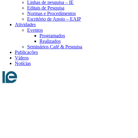
Linhas de pesquisa – IE
Editais de Pesquisa
Normas e Procedimentos
Escritório de Apoio – EAIP
Atividades
Eventos
Programados
Realizados
Seminários Café & Pesquisa
Publicações
Vídeos
Notícias
Menu