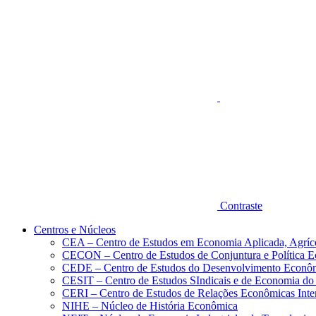
Aumentar fonte
Contraste
Centros e Núcleos
CEA – Centro de Estudos em Economia Aplicada, Agríc
CECON – Centro de Estudos de Conjuntura e Política 
CEDE – Centro de Estudos do Desenvolvimento Econô
CESIT – Centro de Estudos SIndicais e de Economia do
CERI – Centro de Estudos de Relações Econômicas Inte
NIHE – Núcleo de História Econômica