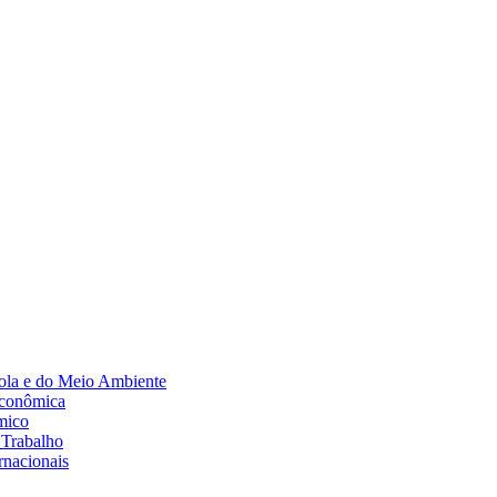
Diminuir fonte
ola e do Meio Ambiente
Econômica
mico
 Trabalho
rnacionais