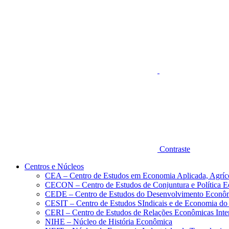
Aumentar fonte
Contraste
Centros e Núcleos
CEA – Centro de Estudos em Economia Aplicada, Agríc
CECON – Centro de Estudos de Conjuntura e Política 
CEDE – Centro de Estudos do Desenvolvimento Econô
CESIT – Centro de Estudos SIndicais e de Economia do
CERI – Centro de Estudos de Relações Econômicas Inte
NIHE – Núcleo de História Econômica