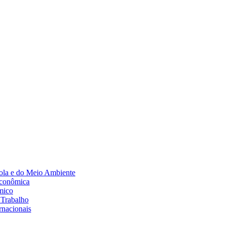
Diminuir fonte
ola e do Meio Ambiente
Econômica
mico
 Trabalho
rnacionais