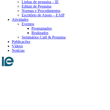
Linhas de pesquisa – IE
Editais de Pesquisa
Normas e Procedimentos
Escritório de Apoio – EAIP
Atividades
Eventos
Programados
Realizados
Seminários Café & Pesquisa
Publicações
Vídeos
Notícias
Menu