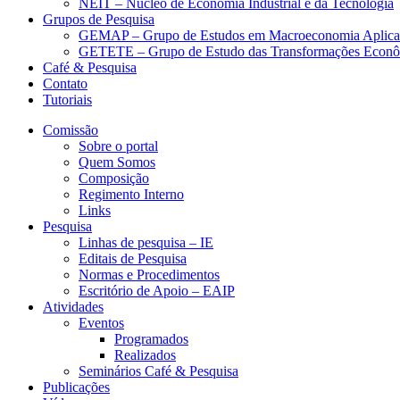
NEIT – Núcleo de Economia Industrial e da Tecnologia
Grupos de Pesquisa
GEMAP – Grupo de Estudos em Macroeconomia Aplica
GETETE – Grupo de Estudo das Transformações Econômi
Café & Pesquisa
Contato
Tutoriais
Comissão
Sobre o portal
Quem Somos
Composição
Regimento Interno
Links
Pesquisa
Linhas de pesquisa – IE
Editais de Pesquisa
Normas e Procedimentos
Escritório de Apoio – EAIP
Atividades
Eventos
Programados
Realizados
Seminários Café & Pesquisa
Publicações