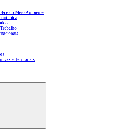
ola e do Meio Ambiente
Econômica
mico
 Trabalho
rnacionais
da
cas e Territoriais
Buscar