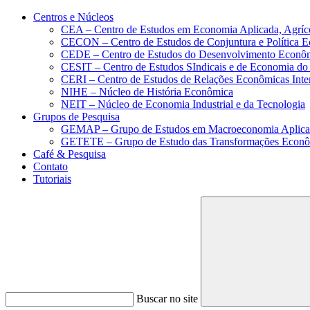
Conteúdo principal
Menu principal
Rodapé
Centros e Núcleos
CEA – Centro de Estudos em Economia Aplicada, Agríc
CECON – Centro de Estudos de Conjuntura e Política 
CEDE – Centro de Estudos do Desenvolvimento Econô
CESIT – Centro de Estudos SIndicais e de Economia do
CERI – Centro de Estudos de Relações Econômicas Inte
NIHE – Núcleo de História Econômica
NEIT – Núcleo de Economia Industrial e da Tecnologia
Grupos de Pesquisa
GEMAP – Grupo de Estudos em Macroeconomia Aplica
GETETE – Grupo de Estudo das Transformações Econômi
Café & Pesquisa
Contato
Tutoriais
Buscar no site