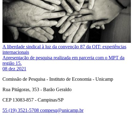
A liberdade sindical à luz da convenção 87 da OIT: experiências
internacionais
Apresentação de pesquisa realizada em parceria com o MPT da
região 15.
08 dez 2021
Comissão de Pesquisa - Instituto de Economia - Unicamp
Rua Pitágoras, 353 - Barão Geraldo
CEP 13083-857 - Campinas/SP
55 (19) 3521-5708
compesq@unicamp.br
Link para o Facebook