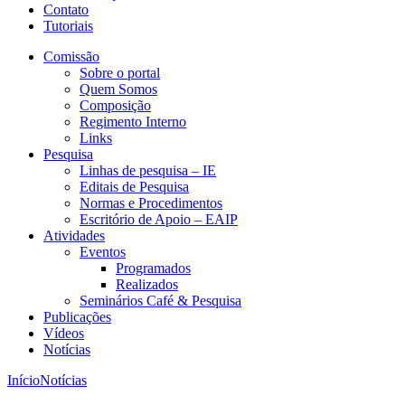
Contato
Tutoriais
Comissão
Sobre o portal
Quem Somos
Composição
Regimento Interno
Links
Pesquisa
Linhas de pesquisa – IE
Editais de Pesquisa
Normas e Procedimentos
Escritório de Apoio – EAIP
Atividades
Eventos
Programados
Realizados
Seminários Café & Pesquisa
Publicações
Vídeos
Notícias
Início
Notícias