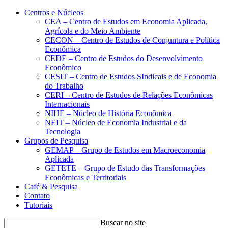
Conteúdo principal
Menu principal
Rodapé
Centros e Núcleos
CEA – Centro de Estudos em Economia Aplicada,
Agrícola e do Meio Ambiente
CECON – Centro de Estudos de Conjuntura e Política
Econômica
CEDE – Centro de Estudos do Desenvolvimento
Econômico
CESIT – Centro de Estudos SIndicais e de Economia
do Trabalho
CERI – Centro de Estudos de Relações Econômicas
Internacionais
NIHE – Núcleo de História Econômica
NEIT – Núcleo de Economia Industrial e da
Tecnologia
Grupos de Pesquisa
GEMAP – Grupo de Estudos em Macroeconomia
Aplicada
GETETE – Grupo de Estudo das Transformações
Econômicas e Territoriais
Café & Pesquisa
Contato
Tutoriais
Buscar no site