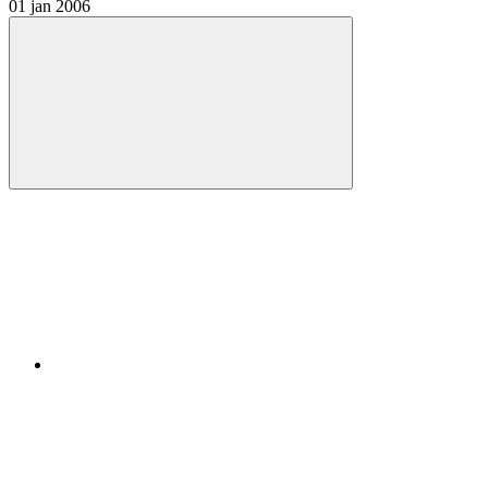
01 jan 2006
Compartilhar
Compartilhar po
Compartilhar n