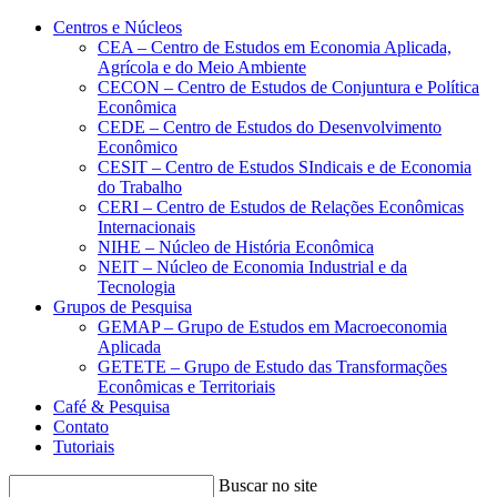
Conteúdo principal
Menu principal
Rodapé
Centros e Núcleos
CEA – Centro de Estudos em Economia Aplicada,
Agrícola e do Meio Ambiente
CECON – Centro de Estudos de Conjuntura e Política
Econômica
CEDE – Centro de Estudos do Desenvolvimento
Econômico
CESIT – Centro de Estudos SIndicais e de Economia
do Trabalho
CERI – Centro de Estudos de Relações Econômicas
Internacionais
NIHE – Núcleo de História Econômica
NEIT – Núcleo de Economia Industrial e da
Tecnologia
Grupos de Pesquisa
GEMAP – Grupo de Estudos em Macroeconomia
Aplicada
GETETE – Grupo de Estudo das Transformações
Econômicas e Territoriais
Café & Pesquisa
Contato
Tutoriais
Buscar no site