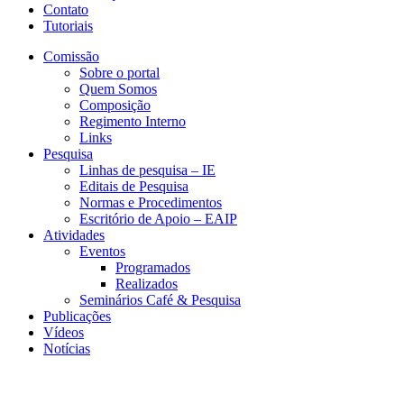
Contato
Tutoriais
Comissão
Sobre o portal
Quem Somos
Composição
Regimento Interno
Links
Pesquisa
Linhas de pesquisa – IE
Editais de Pesquisa
Normas e Procedimentos
Escritório de Apoio – EAIP
Atividades
Eventos
Programados
Realizados
Seminários Café & Pesquisa
Publicações
Vídeos
Notícias
NEIT