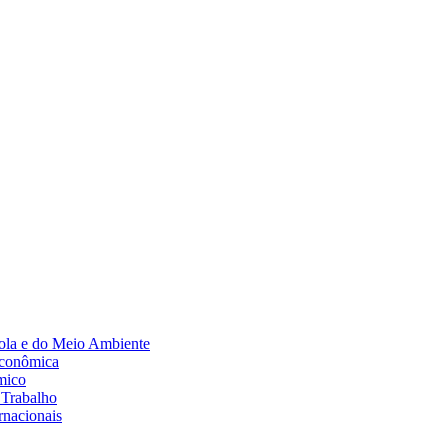
Diminuir fonte
ola e do Meio Ambiente
Econômica
mico
 Trabalho
rnacionais