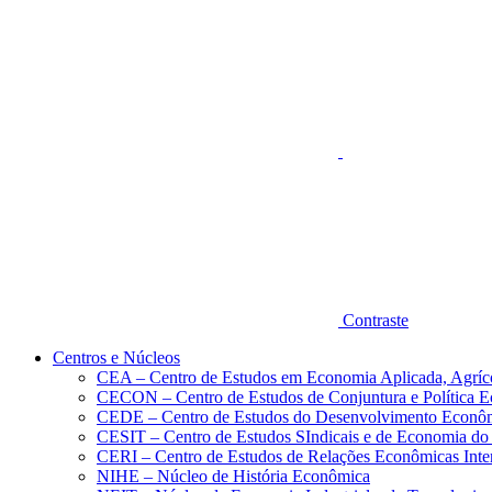
Aumentar fonte
Contraste
Centros e Núcleos
CEA – Centro de Estudos em Economia Aplicada, Agríc
CECON – Centro de Estudos de Conjuntura e Política 
CEDE – Centro de Estudos do Desenvolvimento Econô
CESIT – Centro de Estudos SIndicais e de Economia do
CERI – Centro de Estudos de Relações Econômicas Inte
NIHE – Núcleo de História Econômica