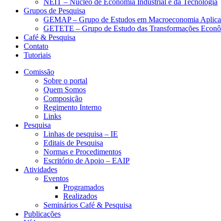
NEIT – Núcleo de Economia Industrial e da Tecnologia
Grupos de Pesquisa
GEMAP – Grupo de Estudos em Macroeconomia Aplica
GETETE – Grupo de Estudo das Transformações Econômi
Café & Pesquisa
Contato
Tutoriais
Comissão
Sobre o portal
Quem Somos
Composição
Regimento Interno
Links
Pesquisa
Linhas de pesquisa – IE
Editais de Pesquisa
Normas e Procedimentos
Escritório de Apoio – EAIP
Atividades
Eventos
Programados
Realizados
Seminários Café & Pesquisa
Publicações