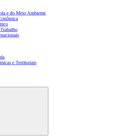
ola e do Meio Ambiente
Econômica
mico
 Trabalho
rnacionais
da
cas e Territoriais
Buscar