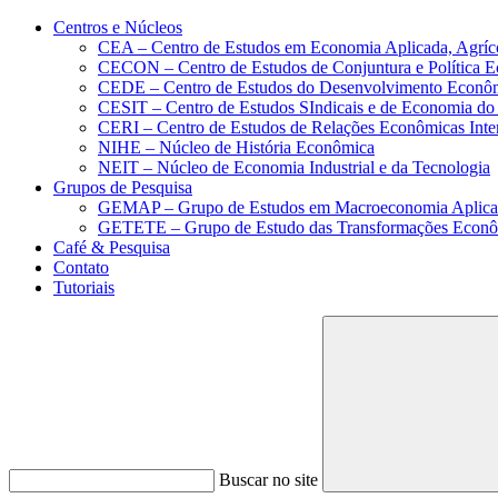
Conteúdo principal
Menu principal
Rodapé
Centros e Núcleos
CEA – Centro de Estudos em Economia Aplicada, Agríc
CECON – Centro de Estudos de Conjuntura e Política 
CEDE – Centro de Estudos do Desenvolvimento Econô
CESIT – Centro de Estudos SIndicais e de Economia do
CERI – Centro de Estudos de Relações Econômicas Inte
NIHE – Núcleo de História Econômica
NEIT – Núcleo de Economia Industrial e da Tecnologia
Grupos de Pesquisa
GEMAP – Grupo de Estudos em Macroeconomia Aplica
GETETE – Grupo de Estudo das Transformações Econômi
Café & Pesquisa
Contato
Tutoriais
Buscar no site