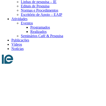
Linhas de pesquisa – IE
Editais de Pesquisa
Normas e Procedimentos
Escritório de Apoio – EAIP
Atividades
Eventos
Programados
Realizados
Seminários Café & Pesquisa
Publicações
Vídeos
Notícias
Menu