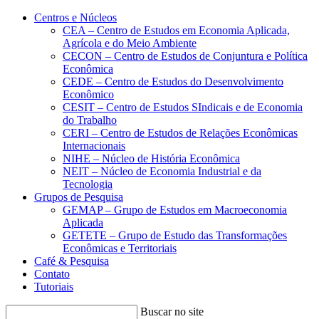
Conteúdo principal
Menu principal
Rodapé
Centros e Núcleos
CEA – Centro de Estudos em Economia Aplicada,
Agrícola e do Meio Ambiente
CECON – Centro de Estudos de Conjuntura e Política
Econômica
CEDE – Centro de Estudos do Desenvolvimento
Econômico
CESIT – Centro de Estudos SIndicais e de Economia
do Trabalho
CERI – Centro de Estudos de Relações Econômicas
Internacionais
NIHE – Núcleo de História Econômica
NEIT – Núcleo de Economia Industrial e da
Tecnologia
Grupos de Pesquisa
GEMAP – Grupo de Estudos em Macroeconomia
Aplicada
GETETE – Grupo de Estudo das Transformações
Econômicas e Territoriais
Café & Pesquisa
Contato
Tutoriais
Buscar no site