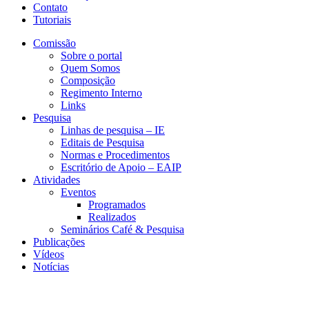
Contato
Tutoriais
Comissão
Sobre o portal
Quem Somos
Composição
Regimento Interno
Links
Pesquisa
Linhas de pesquisa – IE
Editais de Pesquisa
Normas e Procedimentos
Escritório de Apoio – EAIP
Atividades
Eventos
Programados
Realizados
Seminários Café & Pesquisa
Publicações
Vídeos
Notícias
GEMAP