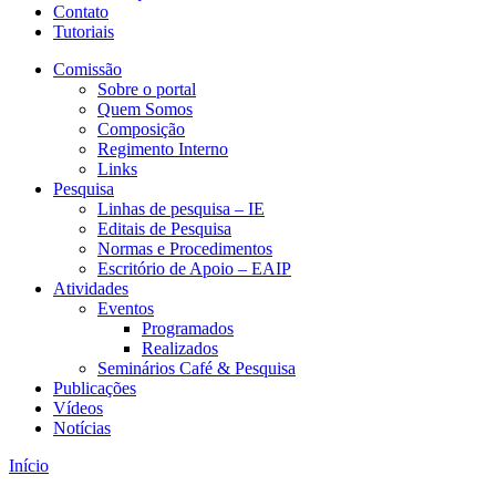
Contato
Tutoriais
Comissão
Sobre o portal
Quem Somos
Composição
Regimento Interno
Links
Pesquisa
Linhas de pesquisa – IE
Editais de Pesquisa
Normas e Procedimentos
Escritório de Apoio – EAIP
Atividades
Eventos
Programados
Realizados
Seminários Café & Pesquisa
Publicações
Vídeos
Notícias
Início