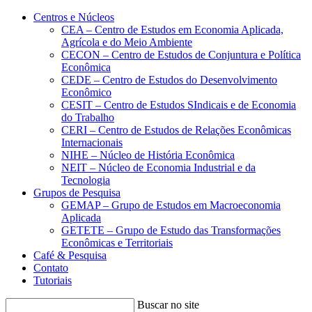
Conteúdo principal
Menu principal
Rodapé
Centros e Núcleos
CEA – Centro de Estudos em Economia Aplicada,
Agrícola e do Meio Ambiente
CECON – Centro de Estudos de Conjuntura e Política
Econômica
CEDE – Centro de Estudos do Desenvolvimento
Econômico
CESIT – Centro de Estudos SIndicais e de Economia
do Trabalho
CERI – Centro de Estudos de Relações Econômicas
Internacionais
NIHE – Núcleo de História Econômica
NEIT – Núcleo de Economia Industrial e da
Tecnologia
Grupos de Pesquisa
GEMAP – Grupo de Estudos em Macroeconomia
Aplicada
GETETE – Grupo de Estudo das Transformações
Econômicas e Territoriais
Café & Pesquisa
Contato
Tutoriais
Buscar no site