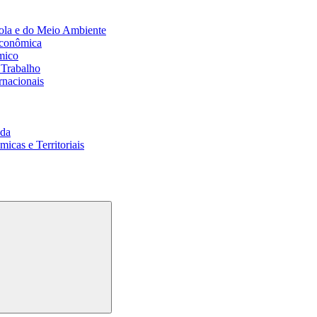
ola e do Meio Ambiente
Econômica
mico
 Trabalho
rnacionais
da
cas e Territoriais
Buscar