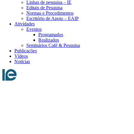
Linhas de pesquisa – IE
Editais de Pesquisa
Normas e Procedimentos
Escritório de Apoio – EAIP
Atividades
Eventos
Programados
Realizados
Seminários Café & Pesquisa
Publicações
Vídeos
Notícias
Menu