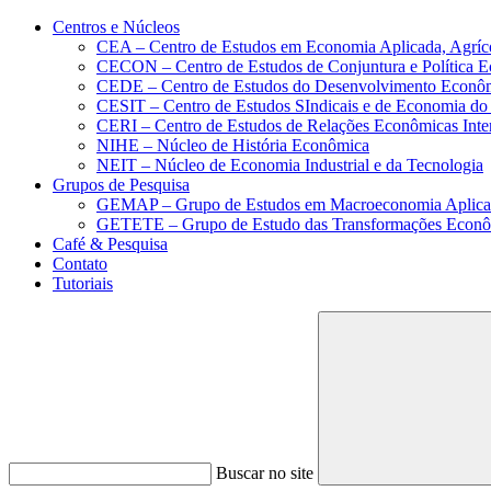
Conteúdo principal
Menu principal
Rodapé
Centros e Núcleos
CEA – Centro de Estudos em Economia Aplicada, Agríc
CECON – Centro de Estudos de Conjuntura e Política 
CEDE – Centro de Estudos do Desenvolvimento Econô
CESIT – Centro de Estudos SIndicais e de Economia do
CERI – Centro de Estudos de Relações Econômicas Inte
NIHE – Núcleo de História Econômica
NEIT – Núcleo de Economia Industrial e da Tecnologia
Grupos de Pesquisa
GEMAP – Grupo de Estudos em Macroeconomia Aplica
GETETE – Grupo de Estudo das Transformações Econômi
Café & Pesquisa
Contato
Tutoriais
Buscar no site