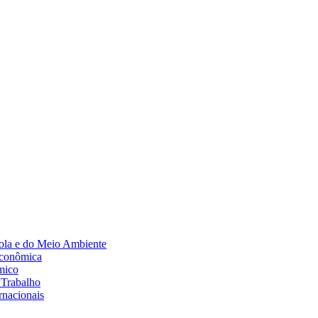
Diminuir fonte
ola e do Meio Ambiente
Econômica
mico
 Trabalho
rnacionais