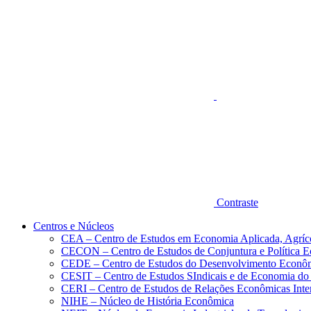
Aumentar fonte
Contraste
Centros e Núcleos
CEA – Centro de Estudos em Economia Aplicada, Agríc
CECON – Centro de Estudos de Conjuntura e Política 
CEDE – Centro de Estudos do Desenvolvimento Econô
CESIT – Centro de Estudos SIndicais e de Economia do
CERI – Centro de Estudos de Relações Econômicas Inte
NIHE – Núcleo de História Econômica