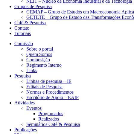
NEIT – Núcleo de Economia Industrial e da Tecnologia
Grupos de Pesquisa
GEMAP – Grupo de Estudos em Macroeconomia Aplica
GETETE – Grupo de Estudo das Transformações Econômi
Café & Pesquisa
Contato
Tutoriais
Comissão
Sobre o portal
Quem Somos
Composição
Regimento Interno
Links
Pesquisa
Linhas de pesquisa – IE
Editais de Pesquisa
Normas e Procedimentos
Escritório de Apoio – EAIP
Atividades
Eventos
Programados
Realizados
Seminários Café & Pesquisa
Publicações