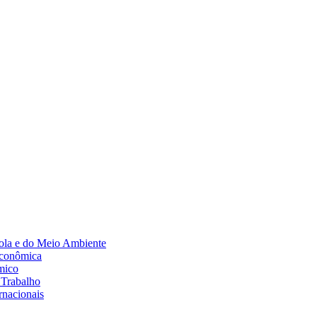
Diminuir fonte
ola e do Meio Ambiente
Econômica
mico
 Trabalho
rnacionais