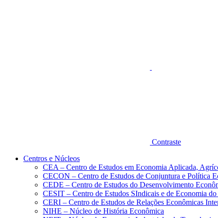
Aumentar fonte
Contraste
Centros e Núcleos
CEA – Centro de Estudos em Economia Aplicada, Agríc
CECON – Centro de Estudos de Conjuntura e Política 
CEDE – Centro de Estudos do Desenvolvimento Econô
CESIT – Centro de Estudos SIndicais e de Economia do
CERI – Centro de Estudos de Relações Econômicas Inte
NIHE – Núcleo de História Econômica