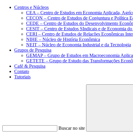
Conteúdo principal
Menu principal
Rodapé
Centros e Núcleos
CEA – Centro de Estudos em Economia Aplicada, Agríc
CECON – Centro de Estudos de Conjuntura e Política 
CEDE – Centro de Estudos do Desenvolvimento Econô
CESIT – Centro de Estudos SIndicais e de Economia do
CERI – Centro de Estudos de Relações Econômicas Inte
NIHE – Núcleo de História Econômica
NEIT – Núcleo de Economia Industrial e da Tecnologia
Grupos de Pesquisa
GEMAP – Grupo de Estudos em Macroeconomia Aplica
GETETE – Grupo de Estudo das Transformações Econômi
Café & Pesquisa
Contato
Tutoriais
Buscar no site