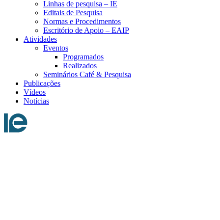
Linhas de pesquisa – IE
Editais de Pesquisa
Normas e Procedimentos
Escritório de Apoio – EAIP
Atividades
Eventos
Programados
Realizados
Seminários Café & Pesquisa
Publicações
Vídeos
Notícias
Menu