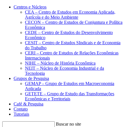
Conteúdo principal
Menu principal
Rodapé
Centros e Núcleos
CEA – Centro de Estudos em Economia Aplicada,
Agrícola e do Meio Ambiente
CECON – Centro de Estudos de Conjuntura e Política
Econômica
CEDE – Centro de Estudos do Desenvolvimento
Econômico
CESIT – Centro de Estudos SIndicais e de Economia
do Trabalho
CERI – Centro de Estudos de Relações Econômicas
Internacionais
NIHE – Núcleo de História Econômica
NEIT – Núcleo de Economia Industrial e da
Tecnologia
Grupos de Pesquisa
GEMAP – Grupo de Estudos em Macroeconomia
Aplicada
GETETE – Grupo de Estudo das Transformações
Econômicas e Territoriais
Café & Pesquisa
Contato
Tutoriais
Buscar no site