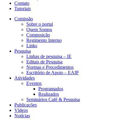
Contato
Tutoriais
Comissão
Sobre o portal
Quem Somos
Composição
Regimento Interno
Links
Pesquisa
Linhas de pesquisa – IE
Editais de Pesquisa
Normas e Procedimentos
Escritório de Apoio – EAIP
Atividades
Eventos
Programados
Realizados
Seminários Café & Pesquisa
Publicações
Vídeos
Notícias
CEDE