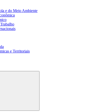
ola e do Meio Ambiente
Econômica
mico
 Trabalho
rnacionais
da
cas e Territoriais
Buscar