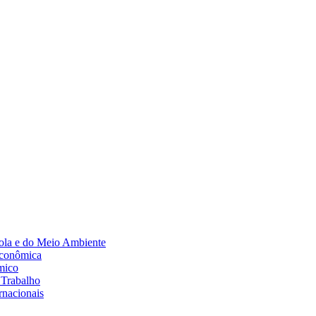
Diminuir fonte
ola e do Meio Ambiente
Econômica
mico
 Trabalho
rnacionais