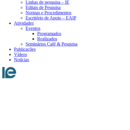
Linhas de pesquisa – IE
Editais de Pesquisa
Normas e Procedimentos
Escritório de Apoio – EAIP
Atividades
Eventos
Programados
Realizados
Seminários Café & Pesquisa
Publicações
Vídeos
Notícias
Menu