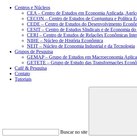
Conteúdo principal
Menu principal
Rodapé
Centros e Núcleos
CEA – Centro de Estudos em Economia Aplicada, Agríc
CECON – Centro de Estudos de Conjuntura e Política 
CEDE – Centro de Estudos do Desenvolvimento Econô
CESIT – Centro de Estudos SIndicais e de Economia do
CERI – Centro de Estudos de Relações Econômicas Inte
NIHE – Núcleo de História Econômica
NEIT – Núcleo de Economia Industrial e da Tecnologia
Grupos de Pesquisa
GEMAP – Grupo de Estudos em Macroeconomia Aplica
GETETE – Grupo de Estudo das Transformações Econômi
Café & Pesquisa
Contato
Tutoriais
Buscar no site