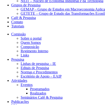
NEIT – Núcleo de Economia Industrial e da Tecnologia
Grupos de Pesquisa
GEMAP – Grupo de Estudos em Macroeconomia Aplica
GETETE – Grupo de Estudo das Transformações Econômi
Café & Pesquisa
Contato
Tutoriais
Comissão
Sobre o portal
Quem Somos
Composição
Regimento Interno
Links
Pesquisa
Linhas de pesquisa – IE
Editais de Pesquisa
Normas e Procedimentos
Escritório de Apoio – EAIP
Atividades
Eventos
Programados
Realizados
Seminários Café & Pesquisa
Publicações