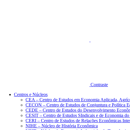
Aumentar fonte
Contraste
Centros e Núcleos
CEA – Centro de Estudos em Economia Aplicada, Agríc
CECON – Centro de Estudos de Conjuntura e Política 
CEDE – Centro de Estudos do Desenvolvimento Econô
CESIT – Centro de Estudos SIndicais e de Economia do
CERI – Centro de Estudos de Relações Econômicas Inte
NIHE – Núcleo de História Econômica