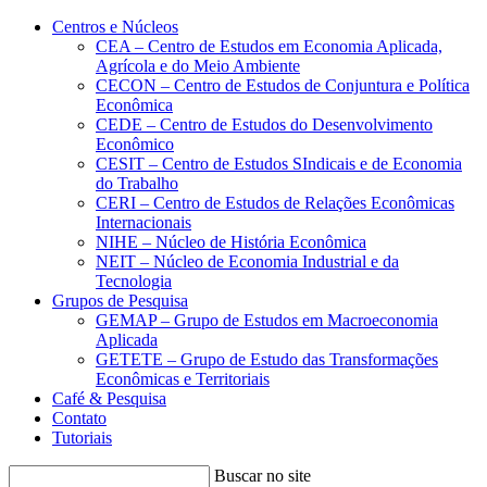
Conteúdo principal
Menu principal
Rodapé
Centros e Núcleos
CEA – Centro de Estudos em Economia Aplicada,
Agrícola e do Meio Ambiente
CECON – Centro de Estudos de Conjuntura e Política
Econômica
CEDE – Centro de Estudos do Desenvolvimento
Econômico
CESIT – Centro de Estudos SIndicais e de Economia
do Trabalho
CERI – Centro de Estudos de Relações Econômicas
Internacionais
NIHE – Núcleo de História Econômica
NEIT – Núcleo de Economia Industrial e da
Tecnologia
Grupos de Pesquisa
GEMAP – Grupo de Estudos em Macroeconomia
Aplicada
GETETE – Grupo de Estudo das Transformações
Econômicas e Territoriais
Café & Pesquisa
Contato
Tutoriais
Buscar no site