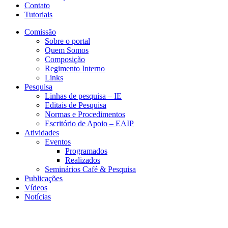
Contato
Tutoriais
Comissão
Sobre o portal
Quem Somos
Composição
Regimento Interno
Links
Pesquisa
Linhas de pesquisa – IE
Editais de Pesquisa
Normas e Procedimentos
Escritório de Apoio – EAIP
Atividades
Eventos
Programados
Realizados
Seminários Café & Pesquisa
Publicações
Vídeos
Notícias
CEDE