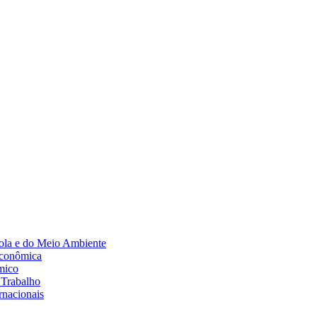
Diminuir fonte
ola e do Meio Ambiente
Econômica
mico
 Trabalho
rnacionais