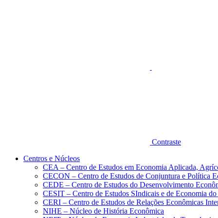
Aumentar fonte
Contraste
Centros e Núcleos
CEA – Centro de Estudos em Economia Aplicada, Agríc
CECON – Centro de Estudos de Conjuntura e Política 
CEDE – Centro de Estudos do Desenvolvimento Econô
CESIT – Centro de Estudos SIndicais e de Economia do
CERI – Centro de Estudos de Relações Econômicas Inte
NIHE – Núcleo de História Econômica