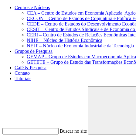
Conteúdo principal
Menu principal
Rodapé
Centros e Núcleos
CEA – Centro de Estudos em Economia Aplicada, Agríc
CECON – Centro de Estudos de Conjuntura e Política 
CEDE – Centro de Estudos do Desenvolvimento Econô
CESIT – Centro de Estudos SIndicais e de Economia do
CERI – Centro de Estudos de Relações Econômicas Inte
NIHE – Núcleo de História Econômica
NEIT – Núcleo de Economia Industrial e da Tecnologia
Grupos de Pesquisa
GEMAP – Grupo de Estudos em Macroeconomia Aplica
GETETE – Grupo de Estudo das Transformações Econômi
Café & Pesquisa
Contato
Tutoriais
Buscar no site