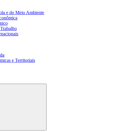
ola e do Meio Ambiente
Econômica
mico
 Trabalho
rnacionais
da
cas e Territoriais
Buscar