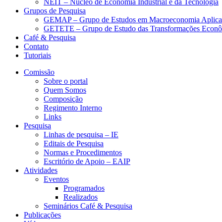
NEIT – Núcleo de Economia Industrial e da Tecnologia
Grupos de Pesquisa
GEMAP – Grupo de Estudos em Macroeconomia Aplica
GETETE – Grupo de Estudo das Transformações Econômi
Café & Pesquisa
Contato
Tutoriais
Comissão
Sobre o portal
Quem Somos
Composição
Regimento Interno
Links
Pesquisa
Linhas de pesquisa – IE
Editais de Pesquisa
Normas e Procedimentos
Escritório de Apoio – EAIP
Atividades
Eventos
Programados
Realizados
Seminários Café & Pesquisa
Publicações