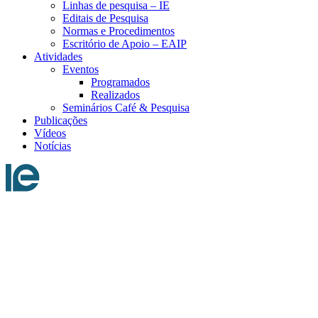
Linhas de pesquisa – IE
Editais de Pesquisa
Normas e Procedimentos
Escritório de Apoio – EAIP
Atividades
Eventos
Programados
Realizados
Seminários Café & Pesquisa
Publicações
Vídeos
Notícias
Menu