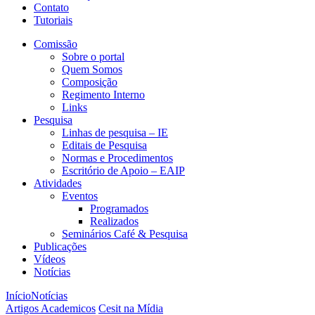
Contato
Tutoriais
Comissão
Sobre o portal
Quem Somos
Composição
Regimento Interno
Links
Pesquisa
Linhas de pesquisa – IE
Editais de Pesquisa
Normas e Procedimentos
Escritório de Apoio – EAIP
Atividades
Eventos
Programados
Realizados
Seminários Café & Pesquisa
Publicações
Vídeos
Notícias
Início
Notícias
Artigos Academicos
Cesit na Mídia