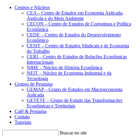
Conteúdo principal
Menu principal
Rodapé
Centros e Núcleos
CEA – Centro de Estudos em Economia Aplicada,
Agrícola e do Meio Ambiente
CECON – Centro de Estudos de Conjuntura e Política
Econômica
CEDE – Centro de Estudos do Desenvolvimento
Econômico
CESIT – Centro de Estudos SIndicais e de Economia
do Trabalho
CERI – Centro de Estudos de Relações Econômicas
Internacionais
NIHE – Núcleo de História Econômica
NEIT – Núcleo de Economia Industrial e da
Tecnologia
Grupos de Pesquisa
GEMAP – Grupo de Estudos em Macroeconomia
Aplicada
GETETE – Grupo de Estudo das Transformações
Econômicas e Territoriais
Café & Pesquisa
Contato
Tutoriais
Buscar no site