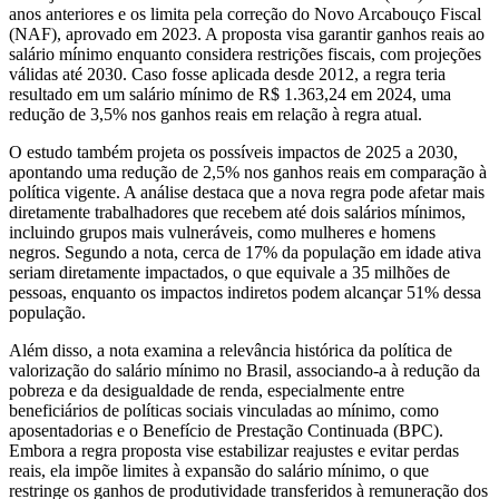
anos anteriores e os limita pela correção do Novo Arcabouço Fiscal
(NAF), aprovado em 2023. A proposta visa garantir ganhos reais ao
salário mínimo enquanto considera restrições fiscais, com projeções
válidas até 2030. Caso fosse aplicada desde 2012, a regra teria
resultado em um salário mínimo de R$ 1.363,24 em 2024, uma
redução de 3,5% nos ganhos reais em relação à regra atual.
O estudo também projeta os possíveis impactos de 2025 a 2030,
apontando uma redução de 2,5% nos ganhos reais em comparação à
política vigente. A análise destaca que a nova regra pode afetar mais
diretamente trabalhadores que recebem até dois salários mínimos,
incluindo grupos mais vulneráveis, como mulheres e homens
negros. Segundo a nota, cerca de 17% da população em idade ativa
seriam diretamente impactados, o que equivale a 35 milhões de
pessoas, enquanto os impactos indiretos podem alcançar 51% dessa
população.
Além disso, a nota examina a relevância histórica da política de
valorização do salário mínimo no Brasil, associando-a à redução da
pobreza e da desigualdade de renda, especialmente entre
beneficiários de políticas sociais vinculadas ao mínimo, como
aposentadorias e o Benefício de Prestação Continuada (BPC).
Embora a regra proposta vise estabilizar reajustes e evitar perdas
reais, ela impõe limites à expansão do salário mínimo, o que
restringe os ganhos de produtividade transferidos à remuneração dos