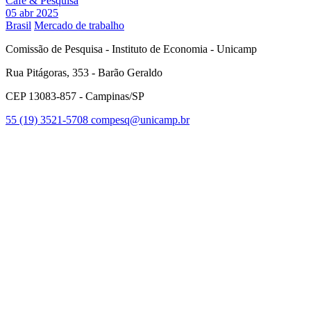
Café & Pesquisa
05 abr 2025
Brasil
Mercado de trabalho
Comissão de Pesquisa - Instituto de Economia - Unicamp
Rua Pitágoras, 353 - Barão Geraldo
CEP 13083-857 - Campinas/SP
55 (19) 3521-5708
compesq@unicamp.br
Link para o Facebook
Link para o Youtube