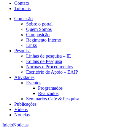
Contato
Tutoriais
Comissão
Sobre o portal
Quem Somos
Composição
Regimento Interno
Links
Pesquisa
Linhas de pesquisa – IE
Editais de Pesquisa
Normas e Procedimentos
Escritório de Apoio – EAIP
Atividades
Eventos
Programados
Realizados
Seminários Café & Pesquisa
Publicações
Vídeos
Notícias
Início
Notícias