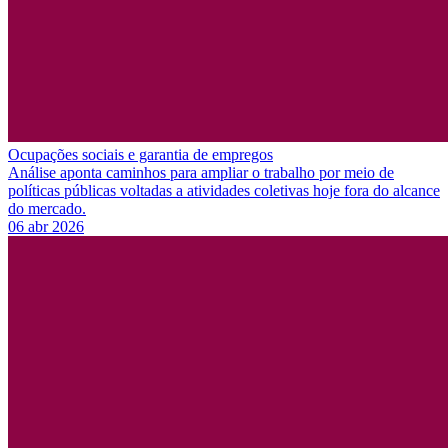
Ocupações sociais e garantia de empregos
Análise aponta caminhos para ampliar o trabalho por meio de
políticas públicas voltadas a atividades coletivas hoje fora do alcance
do mercado.
06 abr 2026