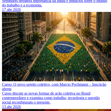
Seminário debaterá importância da pauta e impactos sobre o mundo
do trabalho e a economia.
17 abr 2026
Curso: O novo sujeito coletivo, com Marcio Pochmann – Inscrição
aberta
Curso discute as novas formas de ação coletiva no Brasil
contemporâneo e examina como trabalho, tecnologia e questão
social reconfiguram o presente.
13 abr 2026