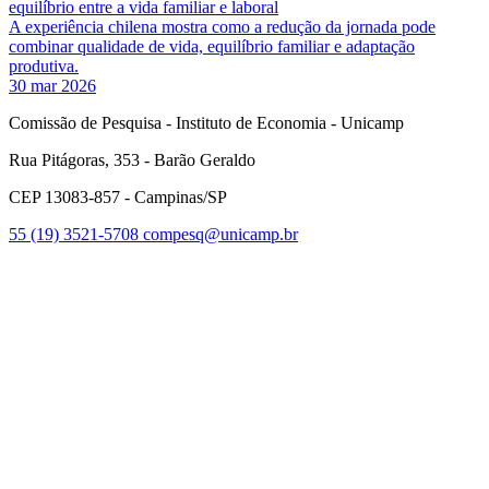
equilíbrio entre a vida familiar e laboral
A experiência chilena mostra como a redução da jornada pode
combinar qualidade de vida, equilíbrio familiar e adaptação
produtiva.
30 mar 2026
Comissão de Pesquisa - Instituto de Economia - Unicamp
Rua Pitágoras, 353 - Barão Geraldo
CEP 13083-857 - Campinas/SP
55 (19) 3521-5708
compesq@unicamp.br
Link para o Facebook
Link para o Youtube