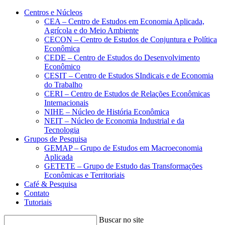
Conteúdo principal
Menu principal
Rodapé
Centros e Núcleos
CEA – Centro de Estudos em Economia Aplicada,
Agrícola e do Meio Ambiente
CECON – Centro de Estudos de Conjuntura e Política
Econômica
CEDE – Centro de Estudos do Desenvolvimento
Econômico
CESIT – Centro de Estudos SIndicais e de Economia
do Trabalho
CERI – Centro de Estudos de Relações Econômicas
Internacionais
NIHE – Núcleo de História Econômica
NEIT – Núcleo de Economia Industrial e da
Tecnologia
Grupos de Pesquisa
GEMAP – Grupo de Estudos em Macroeconomia
Aplicada
GETETE – Grupo de Estudo das Transformações
Econômicas e Territoriais
Café & Pesquisa
Contato
Tutoriais
Buscar no site