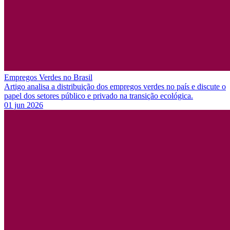
Empregos Verdes no Brasil
Artigo analisa a distribuição dos empregos verdes no país e discute o
papel dos setores público e privado na transição ecológica.
01 jun 2026