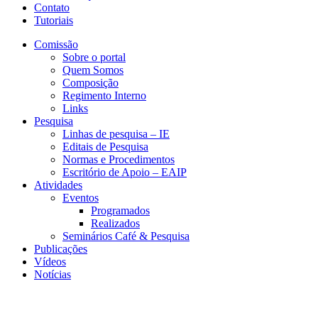
Contato
Tutoriais
Comissão
Sobre o portal
Quem Somos
Composição
Regimento Interno
Links
Pesquisa
Linhas de pesquisa – IE
Editais de Pesquisa
Normas e Procedimentos
Escritório de Apoio – EAIP
Atividades
Eventos
Programados
Realizados
Seminários Café & Pesquisa
Publicações
Vídeos
Notícias
CECON