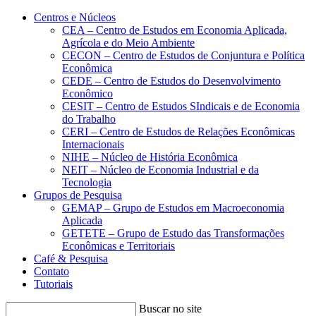
Conteúdo principal
Menu principal
Rodapé
Centros e Núcleos
CEA – Centro de Estudos em Economia Aplicada,
Agrícola e do Meio Ambiente
CECON – Centro de Estudos de Conjuntura e Política
Econômica
CEDE – Centro de Estudos do Desenvolvimento
Econômico
CESIT – Centro de Estudos SIndicais e de Economia
do Trabalho
CERI – Centro de Estudos de Relações Econômicas
Internacionais
NIHE – Núcleo de História Econômica
NEIT – Núcleo de Economia Industrial e da
Tecnologia
Grupos de Pesquisa
GEMAP – Grupo de Estudos em Macroeconomia
Aplicada
GETETE – Grupo de Estudo das Transformações
Econômicas e Territoriais
Café & Pesquisa
Contato
Tutoriais
Buscar no site