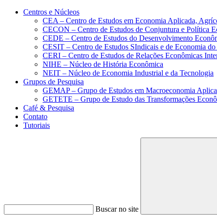
Conteúdo principal
Menu principal
Rodapé
Centros e Núcleos
CEA – Centro de Estudos em Economia Aplicada, Agríc
CECON – Centro de Estudos de Conjuntura e Política 
CEDE – Centro de Estudos do Desenvolvimento Econô
CESIT – Centro de Estudos SIndicais e de Economia do
CERI – Centro de Estudos de Relações Econômicas Inte
NIHE – Núcleo de História Econômica
NEIT – Núcleo de Economia Industrial e da Tecnologia
Grupos de Pesquisa
GEMAP – Grupo de Estudos em Macroeconomia Aplica
GETETE – Grupo de Estudo das Transformações Econômi
Café & Pesquisa
Contato
Tutoriais
Buscar no site