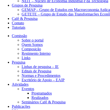
NEIT – Núcleo de Economia Industrial e da Tecnologia
Grupos de Pesquisa
GEMAP – Grupo de Estudos em Macroeconomia Aplica
GETETE – Grupo de Estudo das Transformações Econômi
Café & Pesquisa
Contato
Tutoriais
Comissão
Sobre o portal
Quem Somos
Composição
Regimento Interno
Links
Pesquisa
Linhas de pesquisa – IE
Editais de Pesquisa
Normas e Procedimentos
Escritório de Apoio – EAIP
Atividades
Eventos
Programados
Realizados
Seminários Café & Pesquisa
Publicações