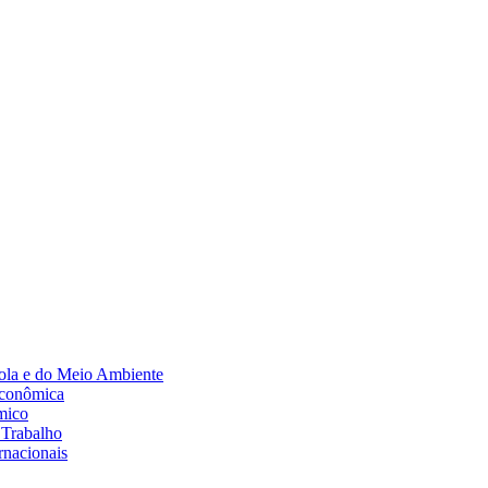
Diminuir fonte
ola e do Meio Ambiente
Econômica
mico
 Trabalho
rnacionais