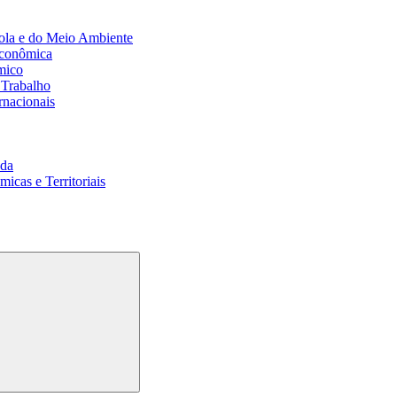
ola e do Meio Ambiente
Econômica
mico
 Trabalho
rnacionais
da
cas e Territoriais
Buscar