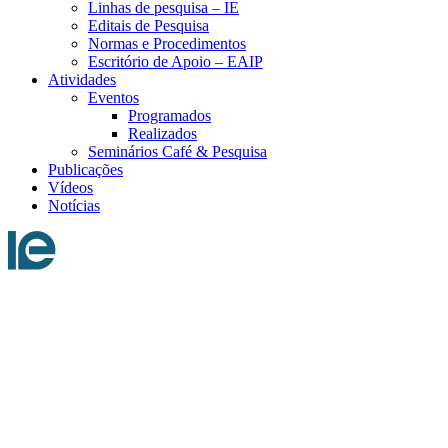
Linhas de pesquisa – IE
Editais de Pesquisa
Normas e Procedimentos
Escritório de Apoio – EAIP
Atividades
Eventos
Programados
Realizados
Seminários Café & Pesquisa
Publicações
Vídeos
Notícias
Menu