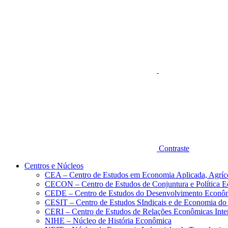
Aumentar fonte
Contraste
Centros e Núcleos
CEA – Centro de Estudos em Economia Aplicada, Agríc
CECON – Centro de Estudos de Conjuntura e Política 
CEDE – Centro de Estudos do Desenvolvimento Econô
CESIT – Centro de Estudos SIndicais e de Economia do
CERI – Centro de Estudos de Relações Econômicas Inte
NIHE – Núcleo de História Econômica