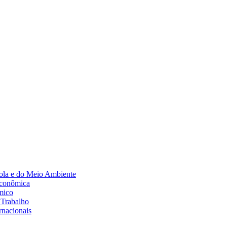
Diminuir fonte
ola e do Meio Ambiente
Econômica
mico
 Trabalho
rnacionais