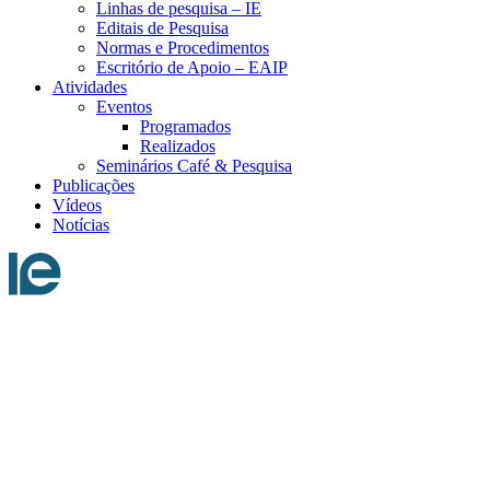
Linhas de pesquisa – IE
Editais de Pesquisa
Normas e Procedimentos
Escritório de Apoio – EAIP
Atividades
Eventos
Programados
Realizados
Seminários Café & Pesquisa
Publicações
Vídeos
Notícias
Menu