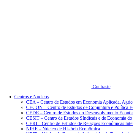
Aumentar fonte
Contraste
Centros e Núcleos
CEA – Centro de Estudos em Economia Aplicada, Agríc
CECON – Centro de Estudos de Conjuntura e Política 
CEDE – Centro de Estudos do Desenvolvimento Econô
CESIT – Centro de Estudos SIndicais e de Economia do
CERI – Centro de Estudos de Relações Econômicas Inte
NIHE – Núcleo de História Econômica