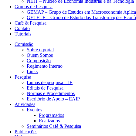
NEIT – Núcleo de Economia Industrial e da Tecnologia
Grupos de Pesquisa
GEMAP – Grupo de Estudos em Macroeconomia Aplica
GETETE – Grupo de Estudo das Transformações Econômi
Café & Pesquisa
Contato
Tutoriais
Comissão
Sobre o portal
Quem Somos
Composição
Regimento Interno
Links
Pesquisa
Linhas de pesquisa – IE
Editais de Pesquisa
Normas e Procedimentos
Escritório de Apoio – EAIP
Atividades
Eventos
Programados
Realizados
Seminários Café & Pesquisa
Publicações