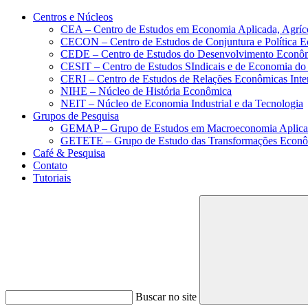
Conteúdo principal
Menu principal
Rodapé
Centros e Núcleos
CEA – Centro de Estudos em Economia Aplicada, Agríc
CECON – Centro de Estudos de Conjuntura e Política 
CEDE – Centro de Estudos do Desenvolvimento Econô
CESIT – Centro de Estudos SIndicais e de Economia do
CERI – Centro de Estudos de Relações Econômicas Inte
NIHE – Núcleo de História Econômica
NEIT – Núcleo de Economia Industrial e da Tecnologia
Grupos de Pesquisa
GEMAP – Grupo de Estudos em Macroeconomia Aplica
GETETE – Grupo de Estudo das Transformações Econômi
Café & Pesquisa
Contato
Tutoriais
Buscar no site