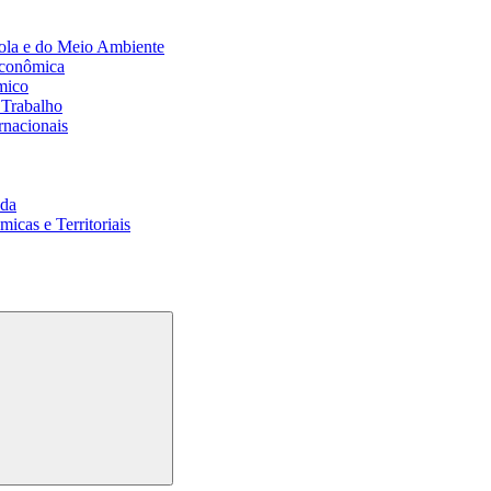
ola e do Meio Ambiente
Econômica
mico
 Trabalho
rnacionais
da
cas e Territoriais
Buscar