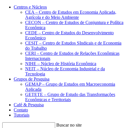
Conteúdo principal
Menu principal
Rodapé
Centros e Núcleos
CEA – Centro de Estudos em Economia Aplicada,
Agrícola e do Meio Ambiente
CECON – Centro de Estudos de Conjuntura e Política
Econômica
CEDE – Centro de Estudos do Desenvolvimento
Econômico
CESIT – Centro de Estudos SIndicais e de Economia
do Trabalho
CERI – Centro de Estudos de Relações Econômicas
Internacionais
NIHE – Núcleo de História Econômica
NEIT – Núcleo de Economia Industrial e da
Tecnologia
Grupos de Pesquisa
GEMAP – Grupo de Estudos em Macroeconomia
Aplicada
GETETE – Grupo de Estudo das Transformações
Econômicas e Territoriais
Café & Pesquisa
Contato
Tutoriais
Buscar no site