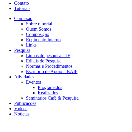
Contato
Tutoriais
Comissão
Sobre o portal
Quem Somos
Composição
Regimento Interno
Links
Pesquisa
Linhas de pesquisa – IE
Editais de Pesquisa
Normas e Procedimentos
Escritório de Apoio – EAIP
Atividades
Eventos
Programados
Realizados
Seminários Café & Pesquisa
Publicações
Vídeos
Notícias
GEMAP