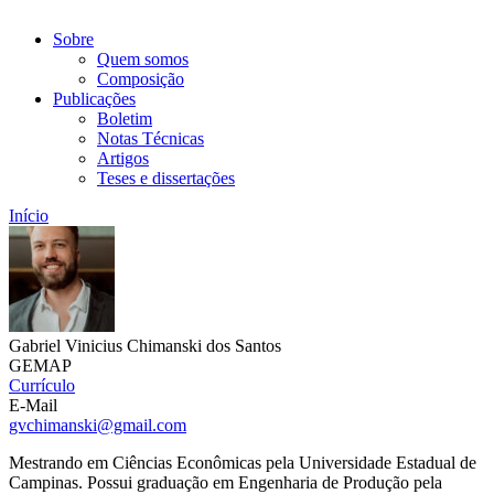
Sobre
Quem somos
Composição
Publicações
Boletim
Notas Técnicas
Artigos
Teses e dissertações
Início
Gabriel Vinicius Chimanski dos Santos
GEMAP
Currículo
E-Mail
gvchimanski@gmail.com
Mestrando em Ciências Econômicas pela Universidade Estadual de
Campinas. Possui graduação em Engenharia de Produção pela