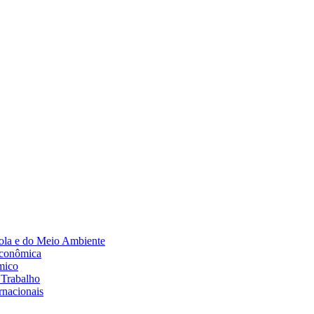
Diminuir fonte
ola e do Meio Ambiente
Econômica
mico
 Trabalho
rnacionais