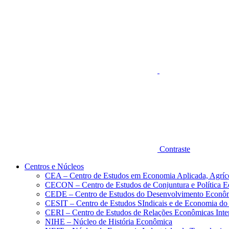
Aumentar fonte
Contraste
Centros e Núcleos
CEA – Centro de Estudos em Economia Aplicada, Agríc
CECON – Centro de Estudos de Conjuntura e Política 
CEDE – Centro de Estudos do Desenvolvimento Econô
CESIT – Centro de Estudos SIndicais e de Economia do
CERI – Centro de Estudos de Relações Econômicas Inte
NIHE – Núcleo de História Econômica