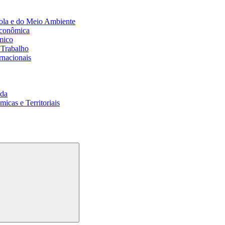
ola e do Meio Ambiente
Econômica
mico
 Trabalho
rnacionais
da
cas e Territoriais
Buscar