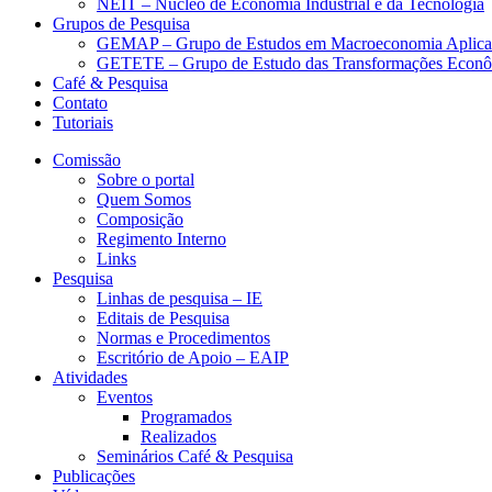
NEIT – Núcleo de Economia Industrial e da Tecnologia
Grupos de Pesquisa
GEMAP – Grupo de Estudos em Macroeconomia Aplica
GETETE – Grupo de Estudo das Transformações Econômi
Café & Pesquisa
Contato
Tutoriais
Comissão
Sobre o portal
Quem Somos
Composição
Regimento Interno
Links
Pesquisa
Linhas de pesquisa – IE
Editais de Pesquisa
Normas e Procedimentos
Escritório de Apoio – EAIP
Atividades
Eventos
Programados
Realizados
Seminários Café & Pesquisa
Publicações