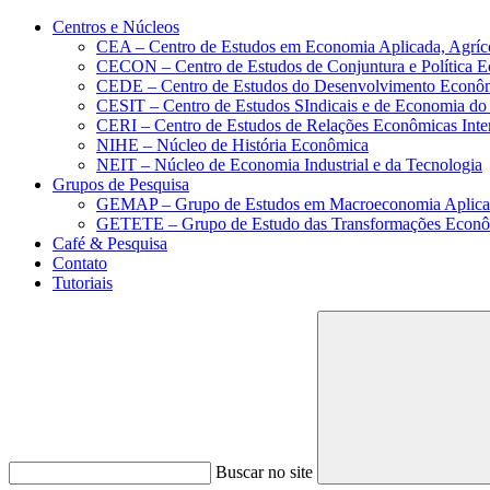
Conteúdo principal
Menu principal
Rodapé
Centros e Núcleos
CEA – Centro de Estudos em Economia Aplicada, Agríc
CECON – Centro de Estudos de Conjuntura e Política 
CEDE – Centro de Estudos do Desenvolvimento Econô
CESIT – Centro de Estudos SIndicais e de Economia do
CERI – Centro de Estudos de Relações Econômicas Inte
NIHE – Núcleo de História Econômica
NEIT – Núcleo de Economia Industrial e da Tecnologia
Grupos de Pesquisa
GEMAP – Grupo de Estudos em Macroeconomia Aplica
GETETE – Grupo de Estudo das Transformações Econômi
Café & Pesquisa
Contato
Tutoriais
Buscar no site