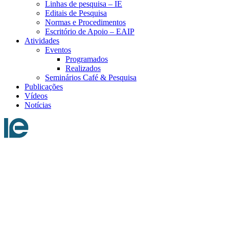
Linhas de pesquisa – IE
Editais de Pesquisa
Normas e Procedimentos
Escritório de Apoio – EAIP
Atividades
Eventos
Programados
Realizados
Seminários Café & Pesquisa
Publicações
Vídeos
Notícias
Menu