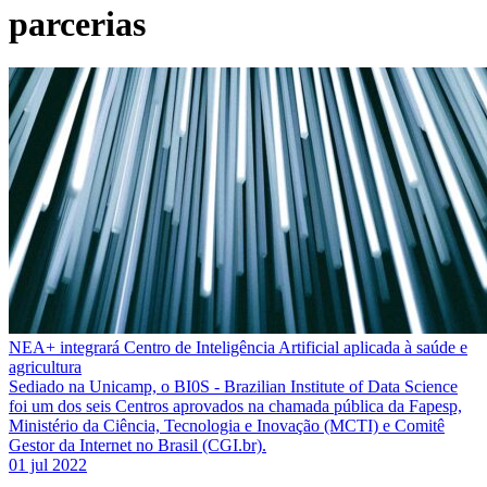
parcerias
NEA+ integrará Centro de Inteligência Artificial aplicada à saúde e
agricultura
Sediado na Unicamp, o BI0S - Brazilian Institute of Data Science
foi um dos seis Centros aprovados na chamada pública da Fapesp,
Ministério da Ciência, Tecnologia e Inovação (MCTI) e Comitê
Gestor da Internet no Brasil (CGI.br).
01 jul 2022