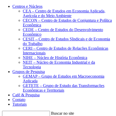
Conteúdo principal
Menu principal
Rodapé
Centros e Núcleos
CEA – Centro de Estudos em Economia Aplicada,
Agrícola e do Meio Ambiente
CECON – Centro de Estudos de Conjuntura e Política
Econômica
CEDE – Centro de Estudos do Desenvolvimento
Econômico
CESIT – Centro de Estudos SIndicais e de Economia
do Trabalho
CERI – Centro de Estudos de Relações Econômicas
Internacionais
NIHE – Núcleo de História Econômica
NEIT – Núcleo de Economia Industrial e da
Tecnologia
Grupos de Pesquisa
GEMAP – Grupo de Estudos em Macroeconomia
Aplicada
GETETE – Grupo de Estudo das Transformações
Econômicas e Territoriais
Café & Pesquisa
Contato
Tutoriais
Buscar no site