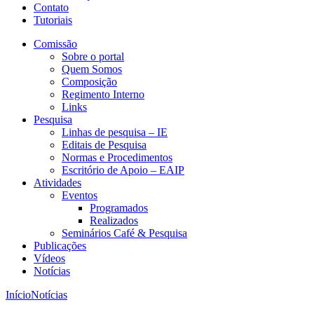
Contato
Tutoriais
Comissão
Sobre o portal
Quem Somos
Composição
Regimento Interno
Links
Pesquisa
Linhas de pesquisa – IE
Editais de Pesquisa
Normas e Procedimentos
Escritório de Apoio – EAIP
Atividades
Eventos
Programados
Realizados
Seminários Café & Pesquisa
Publicações
Vídeos
Notícias
Início
Notícias