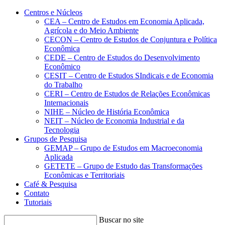
Conteúdo principal
Menu principal
Rodapé
Centros e Núcleos
CEA – Centro de Estudos em Economia Aplicada,
Agrícola e do Meio Ambiente
CECON – Centro de Estudos de Conjuntura e Política
Econômica
CEDE – Centro de Estudos do Desenvolvimento
Econômico
CESIT – Centro de Estudos SIndicais e de Economia
do Trabalho
CERI – Centro de Estudos de Relações Econômicas
Internacionais
NIHE – Núcleo de História Econômica
NEIT – Núcleo de Economia Industrial e da
Tecnologia
Grupos de Pesquisa
GEMAP – Grupo de Estudos em Macroeconomia
Aplicada
GETETE – Grupo de Estudo das Transformações
Econômicas e Territoriais
Café & Pesquisa
Contato
Tutoriais
Buscar no site