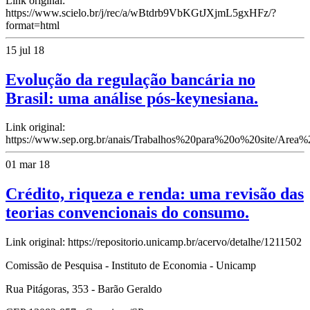
Link original:
https://www.scielo.br/j/rec/a/wBtdrb9VbKGtJXjmL5gxHFz/?
format=html
15 jul 18
Evolução da regulação bancária no
Brasil: uma análise pós-keynesiana.
Link original:
https://www.sep.org.br/anais/Trabalhos%20para%20o%20site/Area%
01 mar 18
Crédito, riqueza e renda: uma revisão das
teorias convencionais do consumo.
Link original: https://repositorio.unicamp.br/acervo/detalhe/1211502
Comissão de Pesquisa - Instituto de Economia - Unicamp
Rua Pitágoras, 353 - Barão Geraldo