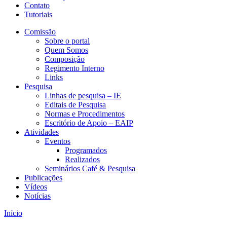
Contato
Tutoriais
Comissão
Sobre o portal
Quem Somos
Composição
Regimento Interno
Links
Pesquisa
Linhas de pesquisa – IE
Editais de Pesquisa
Normas e Procedimentos
Escritório de Apoio – EAIP
Atividades
Eventos
Programados
Realizados
Seminários Café & Pesquisa
Publicações
Vídeos
Notícias
Início