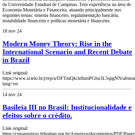
da Universidade Estadual de Campinas. Tem experiência na área de
Economia Monetária e Financeira, atuando principalmente nos
seguintes temas: sistema financeiro, regulamentação bancária,
instabilidade financeira e políticas monetária e financeira.
18 nov 24
Modern Money Theory: Rise in the
International Scenario and Recent Debate
in Brazil
Link original:
https://www.scielo.br/j/rep/a/DFTmQkck8nmPGhn3L5spgNN/abstrac
lang=en
14 nov 24
Basileia III no Brasil: Institucionalidade e
efeitos sobre o crédito.
Link original:
https://cmsarquivos.febraban.org.br/Arquivos/documentos/PDF/Pa