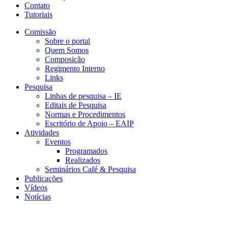
Contato
Tutoriais
Comissão
Sobre o portal
Quem Somos
Composição
Regimento Interno
Links
Pesquisa
Linhas de pesquisa – IE
Editais de Pesquisa
Normas e Procedimentos
Escritório de Apoio – EAIP
Atividades
Eventos
Programados
Realizados
Seminários Café & Pesquisa
Publicações
Vídeos
Notícias
CERI