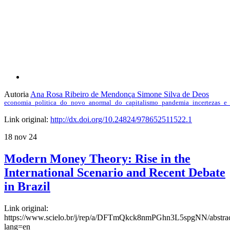
Compartilhar p
Autoria
Ana Rosa Ribeiro de Mendonça
Simone Silva de Deos
economia_politica_do_novo_anormal_do_capitalismo_pandemia_incertezas_e
Link original:
http://dx.doi.org/10.24824/978652511522.1
18 nov 24
Modern Money Theory: Rise in the
International Scenario and Recent Debate
in Brazil
Link original:
https://www.scielo.br/j/rep/a/DFTmQkck8nmPGhn3L5spgNN/abstrac
lang=en