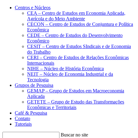
Conteúdo principal
Menu principal
Rodapé
Centros e Núcleos
CEA – Centro de Estudos em Economia Aplicada,
Agrícola e do Meio Ambiente
CECON – Centro de Estudos de Conjuntura e Política
Econômica
CEDE – Centro de Estudos do Desenvolvimento
Econômico
CESIT – Centro de Estudos SIndicais e de Economia
do Trabalho
CERI – Centro de Estudos de Relações Econômicas
Internacionais
NIHE – Núcleo de História Econômica
NEIT – Núcleo de Economia Industrial e da
Tecnologia
Grupos de Pesquisa
GEMAP – Grupo de Estudos em Macroeconomia
Aplicada
GETETE – Grupo de Estudo das Transformações
Econômicas e Territoriais
Café & Pesquisa
Contato
Tutoriais
Buscar no site