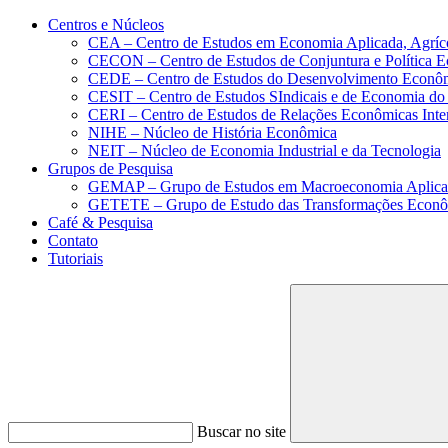
Conteúdo principal
Menu principal
Rodapé
Centros e Núcleos
CEA – Centro de Estudos em Economia Aplicada, Agríc
CECON – Centro de Estudos de Conjuntura e Política 
CEDE – Centro de Estudos do Desenvolvimento Econô
CESIT – Centro de Estudos SIndicais e de Economia do
CERI – Centro de Estudos de Relações Econômicas Inte
NIHE – Núcleo de História Econômica
NEIT – Núcleo de Economia Industrial e da Tecnologia
Grupos de Pesquisa
GEMAP – Grupo de Estudos em Macroeconomia Aplica
GETETE – Grupo de Estudo das Transformações Econômi
Café & Pesquisa
Contato
Tutoriais
Buscar no site