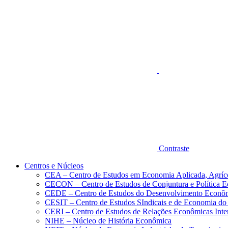
Aumentar fonte
Contraste
Centros e Núcleos
CEA – Centro de Estudos em Economia Aplicada, Agríc
CECON – Centro de Estudos de Conjuntura e Política 
CEDE – Centro de Estudos do Desenvolvimento Econô
CESIT – Centro de Estudos SIndicais e de Economia do
CERI – Centro de Estudos de Relações Econômicas Inte
NIHE – Núcleo de História Econômica