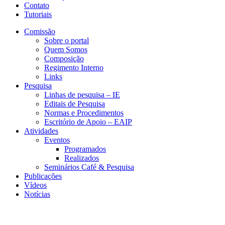
Contato
Tutoriais
Comissão
Sobre o portal
Quem Somos
Composição
Regimento Interno
Links
Pesquisa
Linhas de pesquisa – IE
Editais de Pesquisa
Normas e Procedimentos
Escritório de Apoio – EAIP
Atividades
Eventos
Programados
Realizados
Seminários Café & Pesquisa
Publicações
Vídeos
Notícias
NEIT