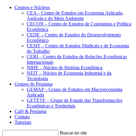
Conteúdo principal
Menu principal
Rodapé
Centros e Núcleos
CEA – Centro de Estudos em Economia Aplicada,
Agrícola e do Meio Ambiente
CECON – Centro de Estudos de Conjuntura e Política
Econômica
CEDE – Centro de Estudos do Desenvolvimento
Econômico
CESIT – Centro de Estudos SIndicais e de Economia
do Trabalho
CERI – Centro de Estudos de Relações Econômicas
Internacionais
NIHE – Núcleo de História Econômica
NEIT – Núcleo de Economia Industrial e da
Tecnologia
Grupos de Pesquisa
GEMAP – Grupo de Estudos em Macroeconomia
Aplicada
GETETE – Grupo de Estudo das Transformações
Econômicas e Territoriais
Café & Pesquisa
Contato
Tutoriais
Buscar no site