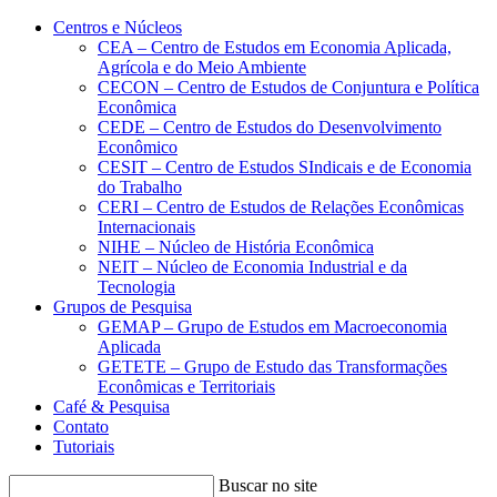
Conteúdo principal
Menu principal
Rodapé
Centros e Núcleos
CEA – Centro de Estudos em Economia Aplicada,
Agrícola e do Meio Ambiente
CECON – Centro de Estudos de Conjuntura e Política
Econômica
CEDE – Centro de Estudos do Desenvolvimento
Econômico
CESIT – Centro de Estudos SIndicais e de Economia
do Trabalho
CERI – Centro de Estudos de Relações Econômicas
Internacionais
NIHE – Núcleo de História Econômica
NEIT – Núcleo de Economia Industrial e da
Tecnologia
Grupos de Pesquisa
GEMAP – Grupo de Estudos em Macroeconomia
Aplicada
GETETE – Grupo de Estudo das Transformações
Econômicas e Territoriais
Café & Pesquisa
Contato
Tutoriais
Buscar no site