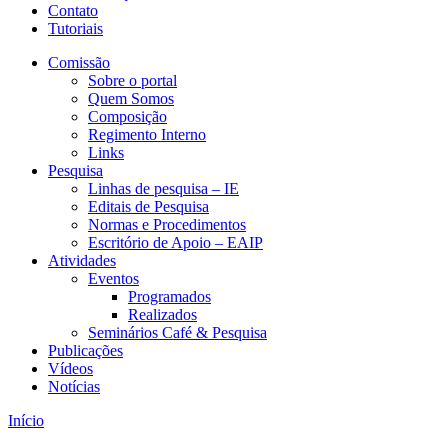
Contato
Tutoriais
Comissão
Sobre o portal
Quem Somos
Composição
Regimento Interno
Links
Pesquisa
Linhas de pesquisa – IE
Editais de Pesquisa
Normas e Procedimentos
Escritório de Apoio – EAIP
Atividades
Eventos
Programados
Realizados
Seminários Café & Pesquisa
Publicações
Vídeos
Notícias
Início