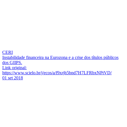
CERI
Instabilidade financeira na Eurozona e a crise dos títulos públicos
dos GIIPS.
Link original:
https://www.scielo.br/j/ecos/a/f9xrjh5bnd7H7LFRbxNPtVD/
01 set 2018