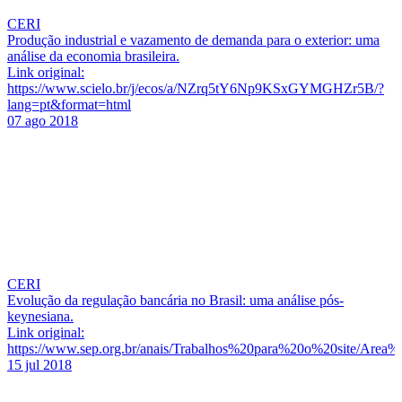
CERI
Produção industrial e vazamento de demanda para o exterior: uma
análise da economia brasileira.
Link original:
https://www.scielo.br/j/ecos/a/NZrq5tY6Np9KSxGYMGHZr5B/?
lang=pt&format=html
07 ago 2018
CERI
Evolução da regulação bancária no Brasil: uma análise pós-
keynesiana.
Link original:
https://www.sep.org.br/anais/Trabalhos%20para%20o%20site/Area%
15 jul 2018