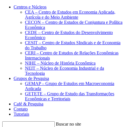
Conteúdo principal
Menu principal
Rodapé
Centros e Núcleos
CEA – Centro de Estudos em Economia Aplicada,
Agrícola e do Meio Ambiente
CECON – Centro de Estudos de Conjuntura e Política
Econômica
CEDE – Centro de Estudos do Desenvolvimento
Econômico
CESIT – Centro de Estudos SIndicais e de Economia
do Trabalho
CERI – Centro de Estudos de Relações Econômicas
Internacionais
NIHE – Núcleo de História Econômica
NEIT – Núcleo de Economia Industrial e da
Tecnologia
Grupos de Pesquisa
GEMAP – Grupo de Estudos em Macroeconomia
Aplicada
GETETE – Grupo de Estudo das Transformações
Econômicas e Territoriais
Café & Pesquisa
Contato
Tutoriais
Buscar no site