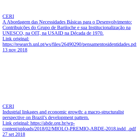
CERI
A Abordagem das Necessidades Básicas para o Desenvolvimento:
Contribuições do Grupo de Bariloche e sua Institucionalização na
UNESCO, na OIT, na USAID na Década de 1970.
Link original:
https://research.unl.pt/ws/files/26490290/pensamentosidentidades.p
13 nov 2018
CERI
Industrial linkages and economic growth: a macro-structuralist
perspective on Brazil’s development pattern.
Link original: https://abde.org.br/wp-
content/uploads/2018/02/MIOLO-PREMIO-ABDE-2018.indd_.pdf
27 set 2018