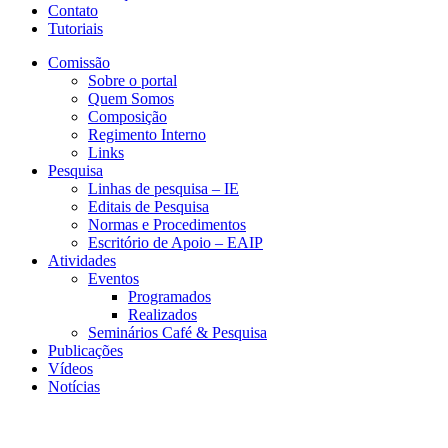
Contato
Tutoriais
Comissão
Sobre o portal
Quem Somos
Composição
Regimento Interno
Links
Pesquisa
Linhas de pesquisa – IE
Editais de Pesquisa
Normas e Procedimentos
Escritório de Apoio – EAIP
Atividades
Eventos
Programados
Realizados
Seminários Café & Pesquisa
Publicações
Vídeos
Notícias
CERI