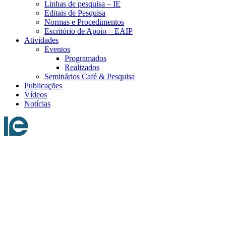
Linhas de pesquisa – IE
Editais de Pesquisa
Normas e Procedimentos
Escritório de Apoio – EAIP
Atividades
Eventos
Programados
Realizados
Seminários Café & Pesquisa
Publicações
Vídeos
Notícias
Menu