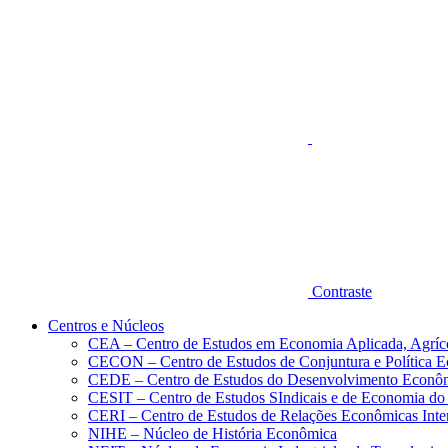
Aumentar fonte
Contraste
Centros e Núcleos
CEA – Centro de Estudos em Economia Aplicada, Agríc
CECON – Centro de Estudos de Conjuntura e Política 
CEDE – Centro de Estudos do Desenvolvimento Econô
CESIT – Centro de Estudos SIndicais e de Economia do
CERI – Centro de Estudos de Relações Econômicas Inte
NIHE – Núcleo de História Econômica