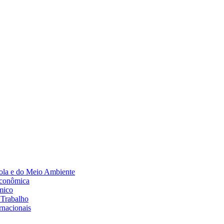
Diminuir fonte
ola e do Meio Ambiente
Econômica
mico
 Trabalho
rnacionais