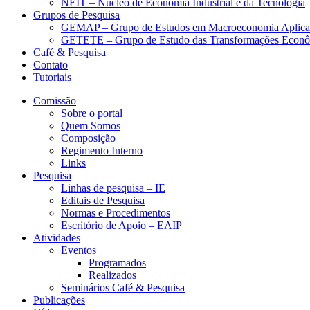
NEIT – Núcleo de Economia Industrial e da Tecnologia
Grupos de Pesquisa
GEMAP – Grupo de Estudos em Macroeconomia Aplica
GETETE – Grupo de Estudo das Transformações Econômi
Café & Pesquisa
Contato
Tutoriais
Comissão
Sobre o portal
Quem Somos
Composição
Regimento Interno
Links
Pesquisa
Linhas de pesquisa – IE
Editais de Pesquisa
Normas e Procedimentos
Escritório de Apoio – EAIP
Atividades
Eventos
Programados
Realizados
Seminários Café & Pesquisa
Publicações