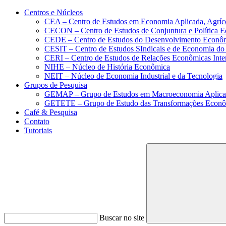
Conteúdo principal
Menu principal
Rodapé
Centros e Núcleos
CEA – Centro de Estudos em Economia Aplicada, Agríc
CECON – Centro de Estudos de Conjuntura e Política 
CEDE – Centro de Estudos do Desenvolvimento Econô
CESIT – Centro de Estudos SIndicais e de Economia do
CERI – Centro de Estudos de Relações Econômicas Inte
NIHE – Núcleo de História Econômica
NEIT – Núcleo de Economia Industrial e da Tecnologia
Grupos de Pesquisa
GEMAP – Grupo de Estudos em Macroeconomia Aplica
GETETE – Grupo de Estudo das Transformações Econômi
Café & Pesquisa
Contato
Tutoriais
Buscar no site