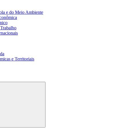
ola e do Meio Ambiente
Econômica
mico
 Trabalho
rnacionais
da
cas e Territoriais
Buscar