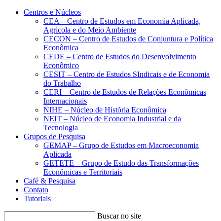
Conteúdo principal
Menu principal
Rodapé
Centros e Núcleos
CEA – Centro de Estudos em Economia Aplicada,
Agrícola e do Meio Ambiente
CECON – Centro de Estudos de Conjuntura e Política
Econômica
CEDE – Centro de Estudos do Desenvolvimento
Econômico
CESIT – Centro de Estudos SIndicais e de Economia
do Trabalho
CERI – Centro de Estudos de Relações Econômicas
Internacionais
NIHE – Núcleo de História Econômica
NEIT – Núcleo de Economia Industrial e da
Tecnologia
Grupos de Pesquisa
GEMAP – Grupo de Estudos em Macroeconomia
Aplicada
GETETE – Grupo de Estudo das Transformações
Econômicas e Territoriais
Café & Pesquisa
Contato
Tutoriais
Buscar no site