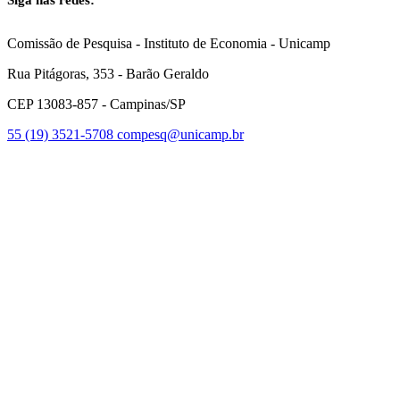
Link para o Facebook
Link para o Instagram
Comissão de Pesquisa - Instituto de Economia - Unicamp
Rua Pitágoras, 353 - Barão Geraldo
CEP 13083-857 - Campinas/SP
55 (19) 3521-5708
compesq@unicamp.br
Link para o Facebook
Link para o Youtube