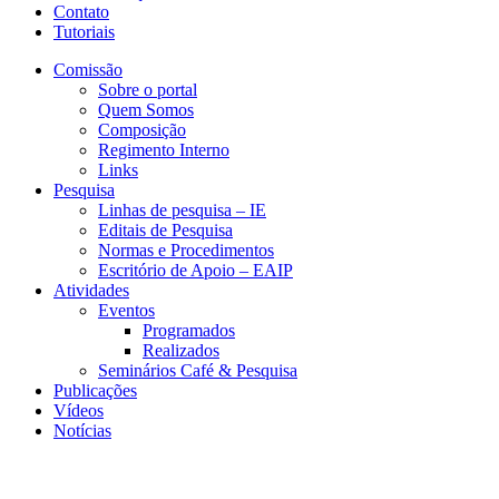
Contato
Tutoriais
Comissão
Sobre o portal
Quem Somos
Composição
Regimento Interno
Links
Pesquisa
Linhas de pesquisa – IE
Editais de Pesquisa
Normas e Procedimentos
Escritório de Apoio – EAIP
Atividades
Eventos
Programados
Realizados
Seminários Café & Pesquisa
Publicações
Vídeos
Notícias
CERI