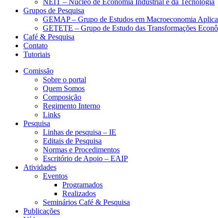
NEIT – Núcleo de Economia Industrial e da Tecnologia
Grupos de Pesquisa
GEMAP – Grupo de Estudos em Macroeconomia Aplica
GETETE – Grupo de Estudo das Transformações Econômi
Café & Pesquisa
Contato
Tutoriais
Comissão
Sobre o portal
Quem Somos
Composição
Regimento Interno
Links
Pesquisa
Linhas de pesquisa – IE
Editais de Pesquisa
Normas e Procedimentos
Escritório de Apoio – EAIP
Atividades
Eventos
Programados
Realizados
Seminários Café & Pesquisa
Publicações