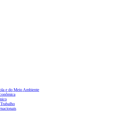
Diminuir fonte
ola e do Meio Ambiente
Econômica
mico
 Trabalho
rnacionais