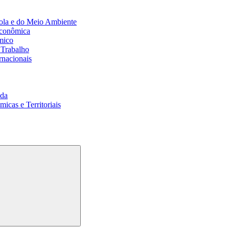
ola e do Meio Ambiente
Econômica
mico
 Trabalho
rnacionais
da
cas e Territoriais
Buscar