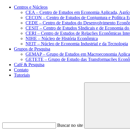
Conteúdo principal
Menu principal
Rodapé
Centros e Núcleos
CEA – Centro de Estudos em Economia Aplicada, Agríc
CECON – Centro de Estudos de Conjuntura e Política 
CEDE – Centro de Estudos do Desenvolvimento Econô
CESIT – Centro de Estudos SIndicais e de Economia do
CERI – Centro de Estudos de Relações Econômicas Inte
NIHE – Núcleo de História Econômica
NEIT – Núcleo de Economia Industrial e da Tecnologia
Grupos de Pesquisa
GEMAP – Grupo de Estudos em Macroeconomia Aplica
GETETE – Grupo de Estudo das Transformações Econômi
Café & Pesquisa
Contato
Tutoriais
Buscar no site