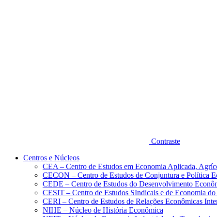
Aumentar fonte
Contraste
Centros e Núcleos
CEA – Centro de Estudos em Economia Aplicada, Agríc
CECON – Centro de Estudos de Conjuntura e Política 
CEDE – Centro de Estudos do Desenvolvimento Econô
CESIT – Centro de Estudos SIndicais e de Economia do
CERI – Centro de Estudos de Relações Econômicas Inte
NIHE – Núcleo de História Econômica