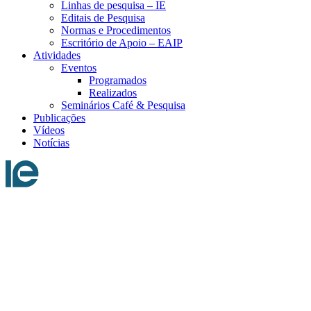
Linhas de pesquisa – IE
Editais de Pesquisa
Normas e Procedimentos
Escritório de Apoio – EAIP
Atividades
Eventos
Programados
Realizados
Seminários Café & Pesquisa
Publicações
Vídeos
Notícias
Menu