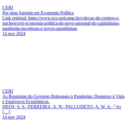
CERI
Por uma Agenda em Economia Política
Link original: https://www.eco.unicamp.br/colecao-de-centros-e-
nucleos/ceri-economia-politica-do-novo-anormal-do-capitalismo-
pandemia-incertezas-e-novos-paradigmas
14 nov 2024
CERI
As Respostas do Governo Bolsonaro à Pandemia: Desprezo à Vida
e Equívocos Econômicos.
DEOS, S. S.; FERREIRA, A. N.; PALLUDETO, A. W. A.; “As
[…]
14 nov 2024