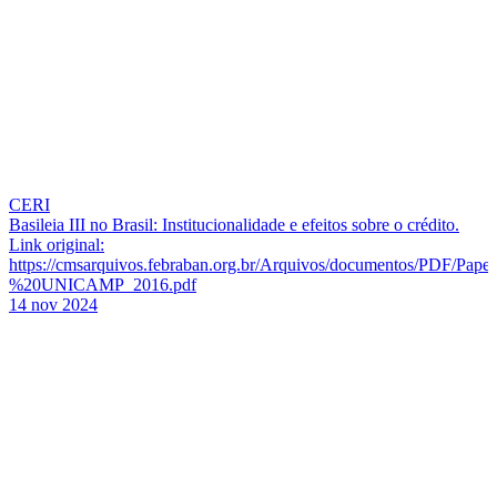
CERI
Basileia III no Brasil: Institucionalidade e efeitos sobre o crédito.
Link original:
https://cmsarquivos.febraban.org.br/Arquivos/documentos/PDF/Pa
%20UNICAMP_2016.pdf
14 nov 2024