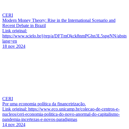
CERI
Modern Money Theory: Rise in the International Scenario and
Recent Debate in Brazil
Link original:
https://www.scielo.br/j/rep/a/DFTmQkck8nmPGhn3L5spgNN/abstrac
lang=en
18 nov 2024
CERI
Por uma economia política da financeirização.
Link original: https://www.eco.unicamp.br/colecao-de-centros-e-
nucleos/ceri-economia-politica-do-novo-anormal-do-capitalismo-
pandemia-incertezas-e-novos-paradigmas
14 nov 2024