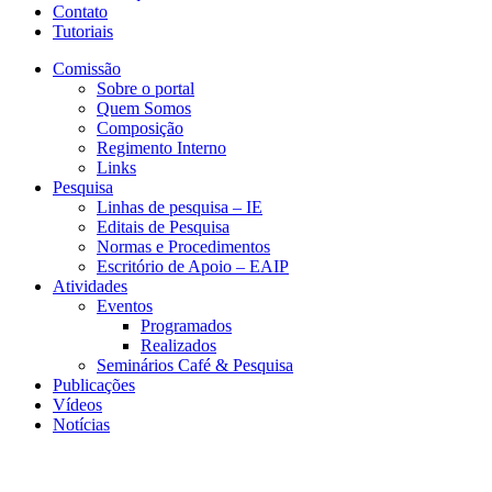
Contato
Tutoriais
Comissão
Sobre o portal
Quem Somos
Composição
Regimento Interno
Links
Pesquisa
Linhas de pesquisa – IE
Editais de Pesquisa
Normas e Procedimentos
Escritório de Apoio – EAIP
Atividades
Eventos
Programados
Realizados
Seminários Café & Pesquisa
Publicações
Vídeos
Notícias
CERI