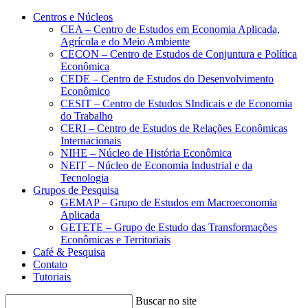
Conteúdo principal
Menu principal
Rodapé
Centros e Núcleos
CEA – Centro de Estudos em Economia Aplicada,
Agrícola e do Meio Ambiente
CECON – Centro de Estudos de Conjuntura e Política
Econômica
CEDE – Centro de Estudos do Desenvolvimento
Econômico
CESIT – Centro de Estudos SIndicais e de Economia
do Trabalho
CERI – Centro de Estudos de Relações Econômicas
Internacionais
NIHE – Núcleo de História Econômica
NEIT – Núcleo de Economia Industrial e da
Tecnologia
Grupos de Pesquisa
GEMAP – Grupo de Estudos em Macroeconomia
Aplicada
GETETE – Grupo de Estudo das Transformações
Econômicas e Territoriais
Café & Pesquisa
Contato
Tutoriais
Buscar no site