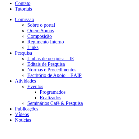
Contato
Tutoriais
Comissão
Sobre o portal
Quem Somos
Composição
Regimento Interno
Links
Pesquisa
Linhas de pesquisa – IE
Editais de Pesquisa
Normas e Procedimentos
Escritório de Apoio – EAIP
Atividades
Eventos
Programados
Realizados
Seminários Café & Pesquisa
Publicações
Vídeos
Notícias
CERI