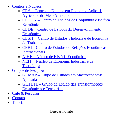
Conteúdo principal
Menu principal
Rodapé
Centros e Núcleos
CEA – Centro de Estudos em Economia Aplicada,
Agrícola e do Meio Ambiente
CECON – Centro de Estudos de Conjuntura e Política
Econômica
CEDE – Centro de Estudos do Desenvolvimento
Econômico
CESIT – Centro de Estudos SIndicais e de Economia
do Trabalho
CERI – Centro de Estudos de Relações Econômicas
Internacionais
NIHE – Núcleo de História Econômica
NEIT – Núcleo de Economia Industrial e da
Tecnologia
Grupos de Pesquisa
GEMAP – Grupo de Estudos em Macroeconomia
Aplicada
GETETE – Grupo de Estudo das Transformações
Econômicas e Territoriais
Café & Pesquisa
Contato
Tutoriais
Buscar no site