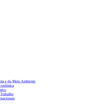
Diminuir fonte
ola e do Meio Ambiente
Econômica
mico
 Trabalho
rnacionais