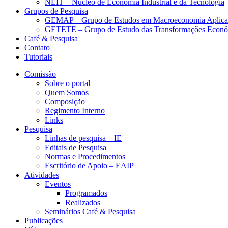
NEIT – Núcleo de Economia Industrial e da Tecnologia
Grupos de Pesquisa
GEMAP – Grupo de Estudos em Macroeconomia Aplica
GETETE – Grupo de Estudo das Transformações Econômi
Café & Pesquisa
Contato
Tutoriais
Comissão
Sobre o portal
Quem Somos
Composição
Regimento Interno
Links
Pesquisa
Linhas de pesquisa – IE
Editais de Pesquisa
Normas e Procedimentos
Escritório de Apoio – EAIP
Atividades
Eventos
Programados
Realizados
Seminários Café & Pesquisa
Publicações