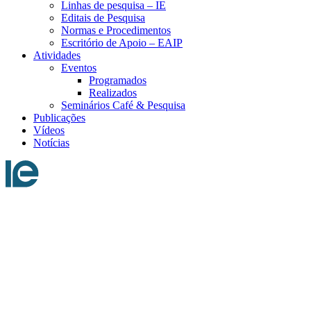
Linhas de pesquisa – IE
Editais de Pesquisa
Normas e Procedimentos
Escritório de Apoio – EAIP
Atividades
Eventos
Programados
Realizados
Seminários Café & Pesquisa
Publicações
Vídeos
Notícias
Menu