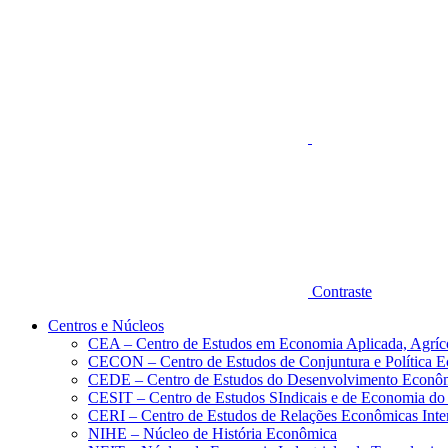
Aumentar fonte
Contraste
Centros e Núcleos
CEA – Centro de Estudos em Economia Aplicada, Agríc
CECON – Centro de Estudos de Conjuntura e Política 
CEDE – Centro de Estudos do Desenvolvimento Econô
CESIT – Centro de Estudos SIndicais e de Economia do
CERI – Centro de Estudos de Relações Econômicas Inte
NIHE – Núcleo de História Econômica