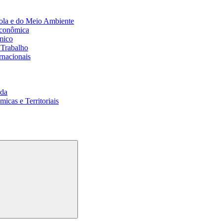
ola e do Meio Ambiente
Econômica
mico
 Trabalho
rnacionais
da
cas e Territoriais
Buscar