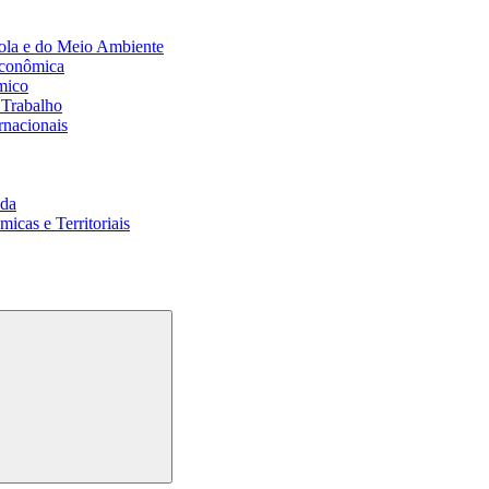
ola e do Meio Ambiente
Econômica
mico
 Trabalho
rnacionais
da
cas e Territoriais
Buscar