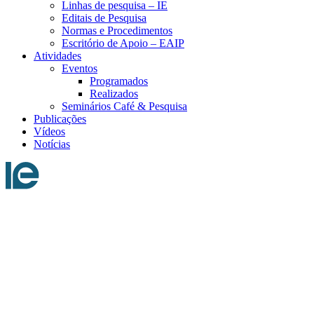
Linhas de pesquisa – IE
Editais de Pesquisa
Normas e Procedimentos
Escritório de Apoio – EAIP
Atividades
Eventos
Programados
Realizados
Seminários Café & Pesquisa
Publicações
Vídeos
Notícias
Menu