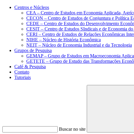
Conteúdo principal
Menu principal
Rodapé
Centros e Núcleos
CEA – Centro de Estudos em Economia Aplicada, Agríc
CECON – Centro de Estudos de Conjuntura e Política 
CEDE – Centro de Estudos do Desenvolvimento Econô
CESIT – Centro de Estudos SIndicais e de Economia do
CERI – Centro de Estudos de Relações Econômicas Inte
NIHE – Núcleo de História Econômica
NEIT – Núcleo de Economia Industrial e da Tecnologia
Grupos de Pesquisa
GEMAP – Grupo de Estudos em Macroeconomia Aplica
GETETE – Grupo de Estudo das Transformações Econômi
Café & Pesquisa
Contato
Tutoriais
Buscar no site