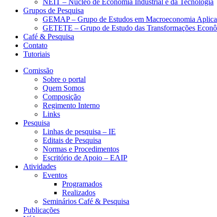
NEIT – Núcleo de Economia Industrial e da Tecnologia
Grupos de Pesquisa
GEMAP – Grupo de Estudos em Macroeconomia Aplica
GETETE – Grupo de Estudo das Transformações Econômi
Café & Pesquisa
Contato
Tutoriais
Comissão
Sobre o portal
Quem Somos
Composição
Regimento Interno
Links
Pesquisa
Linhas de pesquisa – IE
Editais de Pesquisa
Normas e Procedimentos
Escritório de Apoio – EAIP
Atividades
Eventos
Programados
Realizados
Seminários Café & Pesquisa
Publicações