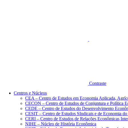
Aumentar fonte
Contraste
Centros e Núcleos
CEA – Centro de Estudos em Economia Aplicada, Agríc
CECON – Centro de Estudos de Conjuntura e Política 
CEDE – Centro de Estudos do Desenvolvimento Econô
CESIT – Centro de Estudos SIndicais e de Economia do
CERI – Centro de Estudos de Relações Econômicas Inte
NIHE – Núcleo de História Econômica