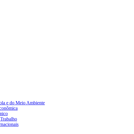
Diminuir fonte
ola e do Meio Ambiente
Econômica
mico
 Trabalho
rnacionais