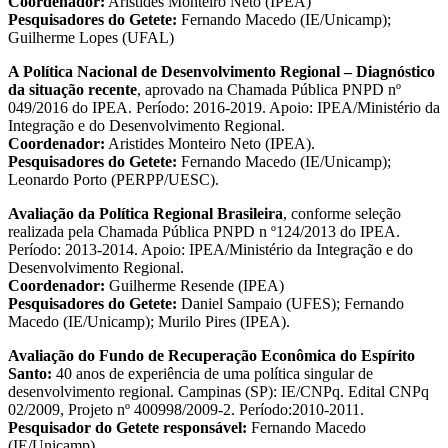
Coordenador:
Aristides Monteiro Neto (IPEA)
Pesquisadores do Getete:
Fernando Macedo (IE/Unicamp);
Guilherme Lopes (UFAL)
A Política Nacional de Desenvolvimento Regional – Diagnóstico
da situação recente
, aprovado na Chamada Pública PNPD nº
049/2016 do IPEA. Período: 2016-2019. Apoio: IPEA/Ministério da
Integração e do Desenvolvimento Regional.
Coordenador:
Aristides Monteiro Neto (IPEA).
Pesquisadores do Getete:
Fernando Macedo (IE/Unicamp);
Leonardo Porto (PERPP/UESC).
Avaliação da Política Regional Brasileira
, conforme seleção
realizada pela Chamada Pública PNPD n º124/2013 do IPEA.
Período: 2013-2014. Apoio: IPEA/Ministério da Integração e do
Desenvolvimento Regional.
Coordenador:
Guilherme Resende (IPEA)
Pesquisadores do Getete:
Daniel Sampaio (UFES); Fernando
Macedo (IE/Unicamp); Murilo Pires (IPEA).
Avaliação do Fundo de Recuperação Econômica do Espírito
Santo:
40 anos de experiência de uma política singular de
desenvolvimento regional. Campinas (SP): IE/CNPq. Edital CNPq
02/2009, Projeto nº 400998/2009-2. Período:2010-2011.
Pesquisador do Getete responsável:
Fernando Macedo
(IE/Unicamp).