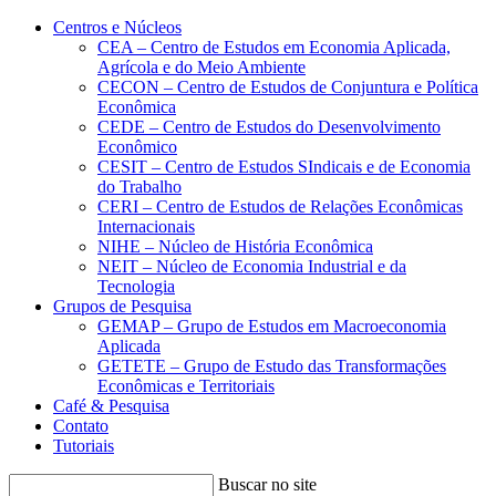
Conteúdo principal
Menu principal
Rodapé
Centros e Núcleos
CEA – Centro de Estudos em Economia Aplicada,
Agrícola e do Meio Ambiente
CECON – Centro de Estudos de Conjuntura e Política
Econômica
CEDE – Centro de Estudos do Desenvolvimento
Econômico
CESIT – Centro de Estudos SIndicais e de Economia
do Trabalho
CERI – Centro de Estudos de Relações Econômicas
Internacionais
NIHE – Núcleo de História Econômica
NEIT – Núcleo de Economia Industrial e da
Tecnologia
Grupos de Pesquisa
GEMAP – Grupo de Estudos em Macroeconomia
Aplicada
GETETE – Grupo de Estudo das Transformações
Econômicas e Territoriais
Café & Pesquisa
Contato
Tutoriais
Buscar no site