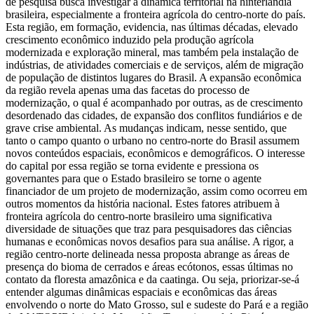
de pesquisa busca investigar a dinâmica territorial na hinterlândia
brasileira, especialmente a fronteira agrícola do centro-norte do país.
Esta região, em formação, evidencia, nas últimas décadas, elevado
crescimento econômico induzido pela produção agrícola
modernizada e exploração mineral, mas também pela instalação de
indústrias, de atividades comerciais e de serviços, além de migração
de população de distintos lugares do Brasil. A expansão econômica
da região revela apenas uma das facetas do processo de
modernização, o qual é acompanhado por outras, as de crescimento
desordenado das cidades, de expansão dos conflitos fundiários e de
grave crise ambiental. As mudanças indicam, nesse sentido, que
tanto o campo quanto o urbano no centro-norte do Brasil assumem
novos conteúdos espaciais, econômicos e demográficos. O interesse
do capital por essa região se torna evidente e pressiona os
governantes para que o Estado brasileiro se torne o agente
financiador de um projeto de modernização, assim como ocorreu em
outros momentos da história nacional. Estes fatores atribuem à
fronteira agrícola do centro-norte brasileiro uma significativa
diversidade de situações que traz para pesquisadores das ciências
humanas e econômicas novos desafios para sua análise. A rigor, a
região centro-norte delineada nessa proposta abrange as áreas de
presença do bioma de cerrados e áreas ecótonos, essas últimas no
contato da floresta amazônica e da caatinga. Ou seja, priorizar-se-á
entender algumas dinâmicas espaciais e econômicas das áreas
envolvendo o norte do Mato Grosso, sul e sudeste do Pará e a região