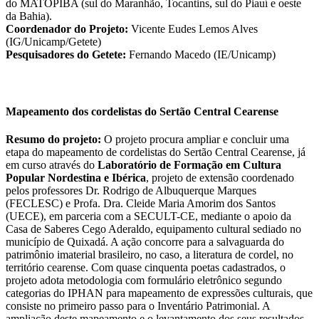
do MATOPIBA (sul do Maranhão, Tocantins, sul do Piauí e oeste
da Bahia).
Coordenador do Projeto:
Vicente Eudes Lemos Alves
(IG/Unicamp/Getete)
Pesquisadores do Getete:
Fernando Macedo (IE/Unicamp)
Mapeamento dos cordelistas do Sertão Central Cearense
Resumo do projeto:
O projeto procura ampliar e concluir uma
etapa do mapeamento de cordelistas do Sertão Central Cearense, já
em curso através do
Laboratório de Formação em Cultura
Popular Nordestina e Ibérica
, projeto de extensão coordenado
pelos professores Dr. Rodrigo de Albuquerque Marques
(FECLESC) e Profa. Dra. Cleide Maria Amorim dos Santos
(UECE), em parceria com a SECULT-CE, mediante o apoio da
Casa de Saberes Cego Aderaldo, equipamento cultural sediado no
município de Quixadá. A ação concorre para a salvaguarda do
patrimônio imaterial brasileiro, no caso, a literatura de cordel, no
território cearense. Com quase cinquenta poetas cadastrados, o
projeto adota metodologia com formulário eletrônico segundo
categorias do IPHAN para mapeamento de expressões culturais, que
consiste no primeiro passo para o Inventário Patrimonial. A
ampliação deste mapeamento e o levantamento dos seus resultados,