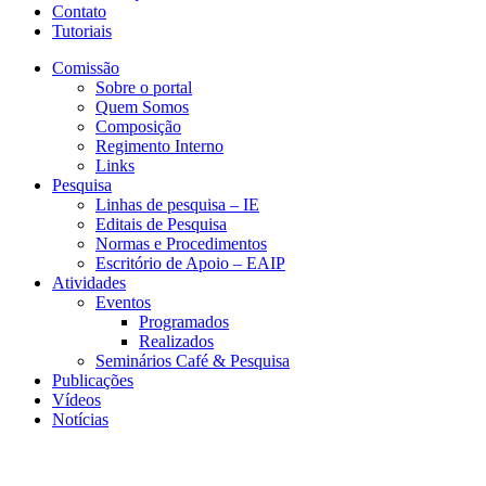
Contato
Tutoriais
Comissão
Sobre o portal
Quem Somos
Composição
Regimento Interno
Links
Pesquisa
Linhas de pesquisa – IE
Editais de Pesquisa
Normas e Procedimentos
Escritório de Apoio – EAIP
Atividades
Eventos
Programados
Realizados
Seminários Café & Pesquisa
Publicações
Vídeos
Notícias
CEDE