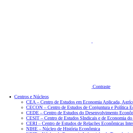
Aumentar fonte
Contraste
Centros e Núcleos
CEA – Centro de Estudos em Economia Aplicada, Agríc
CECON – Centro de Estudos de Conjuntura e Política 
CEDE – Centro de Estudos do Desenvolvimento Econô
CESIT – Centro de Estudos SIndicais e de Economia do
CERI – Centro de Estudos de Relações Econômicas Inte
NIHE – Núcleo de História Econômica