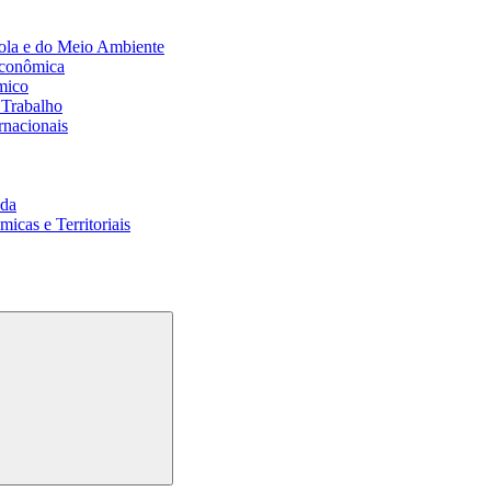
ola e do Meio Ambiente
Econômica
mico
 Trabalho
rnacionais
da
cas e Territoriais
Buscar