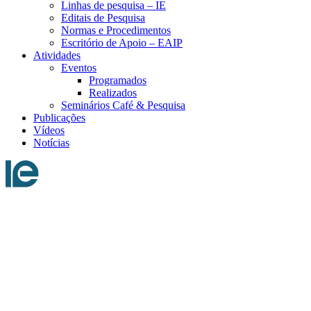
Linhas de pesquisa – IE
Editais de Pesquisa
Normas e Procedimentos
Escritório de Apoio – EAIP
Atividades
Eventos
Programados
Realizados
Seminários Café & Pesquisa
Publicações
Vídeos
Notícias
Menu