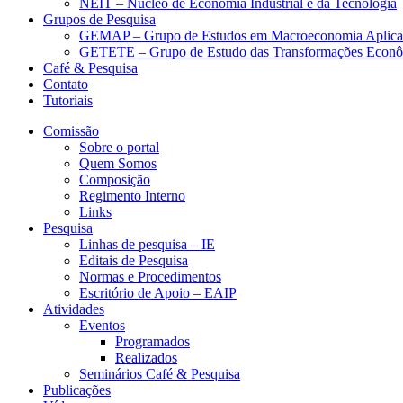
NEIT – Núcleo de Economia Industrial e da Tecnologia
Grupos de Pesquisa
GEMAP – Grupo de Estudos em Macroeconomia Aplica
GETETE – Grupo de Estudo das Transformações Econômi
Café & Pesquisa
Contato
Tutoriais
Comissão
Sobre o portal
Quem Somos
Composição
Regimento Interno
Links
Pesquisa
Linhas de pesquisa – IE
Editais de Pesquisa
Normas e Procedimentos
Escritório de Apoio – EAIP
Atividades
Eventos
Programados
Realizados
Seminários Café & Pesquisa
Publicações