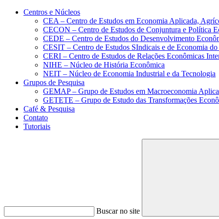
Conteúdo principal
Menu principal
Rodapé
Centros e Núcleos
CEA – Centro de Estudos em Economia Aplicada, Agríc
CECON – Centro de Estudos de Conjuntura e Política 
CEDE – Centro de Estudos do Desenvolvimento Econô
CESIT – Centro de Estudos SIndicais e de Economia do
CERI – Centro de Estudos de Relações Econômicas Inte
NIHE – Núcleo de História Econômica
NEIT – Núcleo de Economia Industrial e da Tecnologia
Grupos de Pesquisa
GEMAP – Grupo de Estudos em Macroeconomia Aplica
GETETE – Grupo de Estudo das Transformações Econômi
Café & Pesquisa
Contato
Tutoriais
Buscar no site