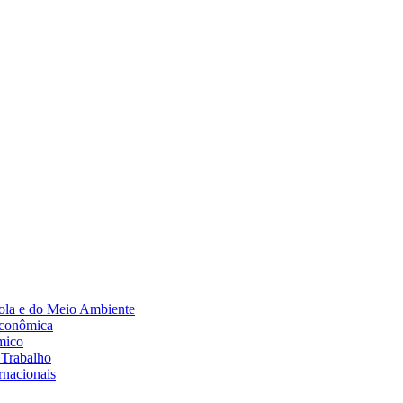
Diminuir fonte
ola e do Meio Ambiente
Econômica
mico
 Trabalho
rnacionais