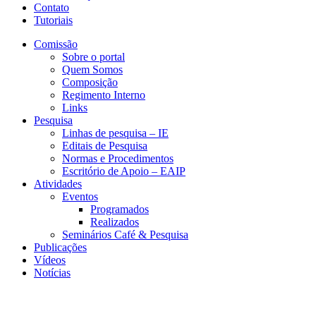
Contato
Tutoriais
Comissão
Sobre o portal
Quem Somos
Composição
Regimento Interno
Links
Pesquisa
Linhas de pesquisa – IE
Editais de Pesquisa
Normas e Procedimentos
Escritório de Apoio – EAIP
Atividades
Eventos
Programados
Realizados
Seminários Café & Pesquisa
Publicações
Vídeos
Notícias
CERI