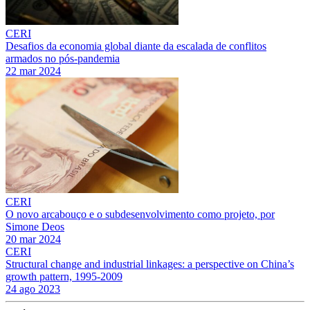
CERI
Desafios da economia global diante da escalada de conflitos
armados no pós-pandemia
22 mar 2024
CERI
O novo arcabouço e o subdesenvolvimento como projeto, por
Simone Deos
20 mar 2024
CERI
Structural change and industrial linkages: a perspective on China’s
growth pattern, 1995-2009
24 ago 2023