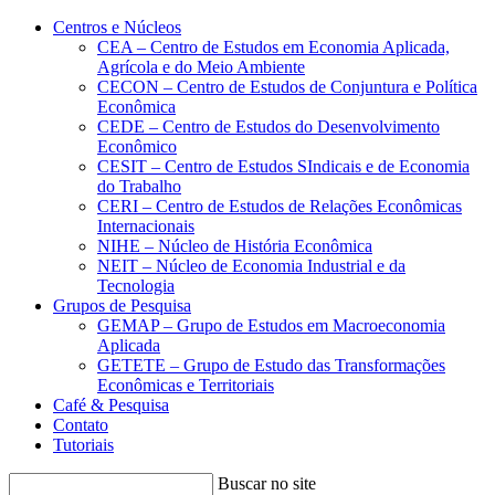
Conteúdo principal
Menu principal
Rodapé
Centros e Núcleos
CEA – Centro de Estudos em Economia Aplicada,
Agrícola e do Meio Ambiente
CECON – Centro de Estudos de Conjuntura e Política
Econômica
CEDE – Centro de Estudos do Desenvolvimento
Econômico
CESIT – Centro de Estudos SIndicais e de Economia
do Trabalho
CERI – Centro de Estudos de Relações Econômicas
Internacionais
NIHE – Núcleo de História Econômica
NEIT – Núcleo de Economia Industrial e da
Tecnologia
Grupos de Pesquisa
GEMAP – Grupo de Estudos em Macroeconomia
Aplicada
GETETE – Grupo de Estudo das Transformações
Econômicas e Territoriais
Café & Pesquisa
Contato
Tutoriais
Buscar no site