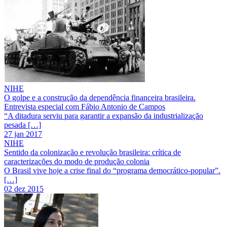
NIHE
O golpe e a construção da dependência financeira brasileira.
Entrevista especial com Fábio Antonio de Campos
“A ditadura serviu para garantir a expansão da industrialização
pesada […]
27 jan 2017
NIHE
Sentido da colonização e revolução brasileira: crítica de
caracterizações do modo de produção colonia
O Brasil vive hoje a crise final do “programa democrático-popular”.
[…]
02 dez 2015