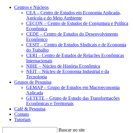
Conteúdo principal
Menu principal
Rodapé
Centros e Núcleos
CEA – Centro de Estudos em Economia Aplicada,
Agrícola e do Meio Ambiente
CECON – Centro de Estudos de Conjuntura e Política
Econômica
CEDE – Centro de Estudos do Desenvolvimento
Econômico
CESIT – Centro de Estudos SIndicais e de Economia
do Trabalho
CERI – Centro de Estudos de Relações Econômicas
Internacionais
NIHE – Núcleo de História Econômica
NEIT – Núcleo de Economia Industrial e da
Tecnologia
Grupos de Pesquisa
GEMAP – Grupo de Estudos em Macroeconomia
Aplicada
GETETE – Grupo de Estudo das Transformações
Econômicas e Territoriais
Café & Pesquisa
Contato
Tutoriais
Buscar no site