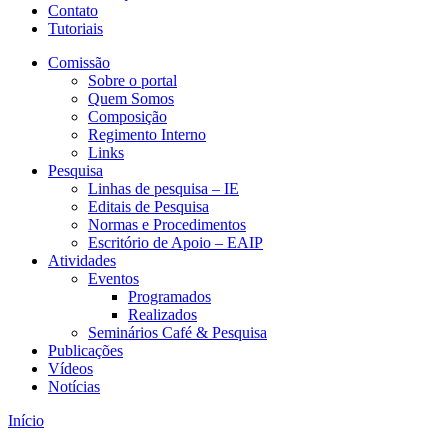
Contato
Tutoriais
Comissão
Sobre o portal
Quem Somos
Composição
Regimento Interno
Links
Pesquisa
Linhas de pesquisa – IE
Editais de Pesquisa
Normas e Procedimentos
Escritório de Apoio – EAIP
Atividades
Eventos
Programados
Realizados
Seminários Café & Pesquisa
Publicações
Vídeos
Notícias
Início