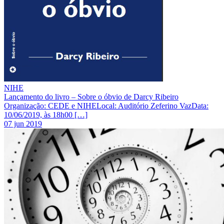
NIHE
Lançamento do livro – Sobre o óbvio de Darcy Ribeiro
Organização: CEDE e NIHELocal: Auditório Zeferino VazData:
10/06/2019, às 18h00 […]
07 jun 2019