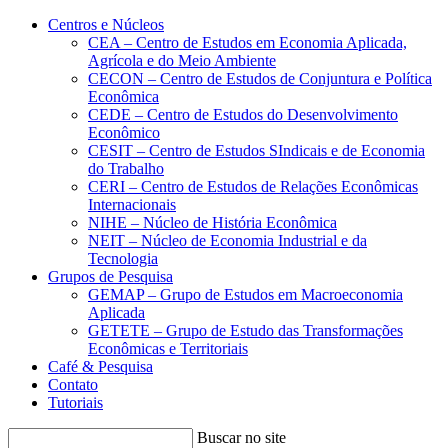
Conteúdo principal
Menu principal
Rodapé
Centros e Núcleos
CEA – Centro de Estudos em Economia Aplicada,
Agrícola e do Meio Ambiente
CECON – Centro de Estudos de Conjuntura e Política
Econômica
CEDE – Centro de Estudos do Desenvolvimento
Econômico
CESIT – Centro de Estudos SIndicais e de Economia
do Trabalho
CERI – Centro de Estudos de Relações Econômicas
Internacionais
NIHE – Núcleo de História Econômica
NEIT – Núcleo de Economia Industrial e da
Tecnologia
Grupos de Pesquisa
GEMAP – Grupo de Estudos em Macroeconomia
Aplicada
GETETE – Grupo de Estudo das Transformações
Econômicas e Territoriais
Café & Pesquisa
Contato
Tutoriais
Buscar no site