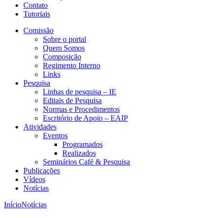
Contato
Tutoriais
Comissão
Sobre o portal
Quem Somos
Composição
Regimento Interno
Links
Pesquisa
Linhas de pesquisa – IE
Editais de Pesquisa
Normas e Procedimentos
Escritório de Apoio – EAIP
Atividades
Eventos
Programados
Realizados
Seminários Café & Pesquisa
Publicações
Vídeos
Notícias
Início
Notícias