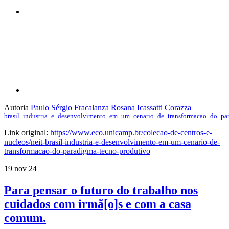
Compartilhar p
Autoria
Paulo Sérgio Fracalanza
Rosana Icassatti Corazza
brasil_industria_e_desenvolvimento_em_um_cenario_de_transformacao_do_pa
Link original:
https://www.eco.unicamp.br/colecao-de-centros-e-
nucleos/neit-brasil-industria-e-desenvolvimento-em-um-cenario-de-
transformacao-do-paradigma-tecno-produtivo
19 nov 24
Para pensar o futuro do trabalho nos
cuidados com irmã[o]s e com a casa
comum.