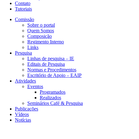
Contato
Tutoriais
Comissão
Sobre o portal
Quem Somos
Composição
Regimento Interno
Links
Pesquisa
Linhas de pesquisa – IE
Editais de Pesquisa
Normas e Procedimentos
Escritório de Apoio – EAIP
Atividades
Eventos
Programados
Realizados
Seminários Café & Pesquisa
Publicações
Vídeos
Notícias
CERI