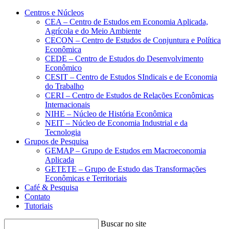
Conteúdo principal
Menu principal
Rodapé
Centros e Núcleos
CEA – Centro de Estudos em Economia Aplicada,
Agrícola e do Meio Ambiente
CECON – Centro de Estudos de Conjuntura e Política
Econômica
CEDE – Centro de Estudos do Desenvolvimento
Econômico
CESIT – Centro de Estudos SIndicais e de Economia
do Trabalho
CERI – Centro de Estudos de Relações Econômicas
Internacionais
NIHE – Núcleo de História Econômica
NEIT – Núcleo de Economia Industrial e da
Tecnologia
Grupos de Pesquisa
GEMAP – Grupo de Estudos em Macroeconomia
Aplicada
GETETE – Grupo de Estudo das Transformações
Econômicas e Territoriais
Café & Pesquisa
Contato
Tutoriais
Buscar no site