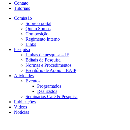
Contato
Tutoriais
Comissão
Sobre o portal
Quem Somos
Composição
Regimento Interno
Links
Pesquisa
Linhas de pesquisa – IE
Editais de Pesquisa
Normas e Procedimentos
Escritório de Apoio – EAIP
Atividades
Eventos
Programados
Realizados
Seminários Café & Pesquisa
Publicações
Vídeos
Notícias
CERI