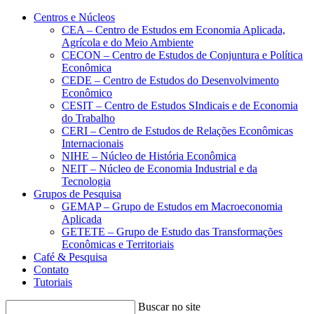
Conteúdo principal
Menu principal
Rodapé
Centros e Núcleos
CEA – Centro de Estudos em Economia Aplicada,
Agrícola e do Meio Ambiente
CECON – Centro de Estudos de Conjuntura e Política
Econômica
CEDE – Centro de Estudos do Desenvolvimento
Econômico
CESIT – Centro de Estudos SIndicais e de Economia
do Trabalho
CERI – Centro de Estudos de Relações Econômicas
Internacionais
NIHE – Núcleo de História Econômica
NEIT – Núcleo de Economia Industrial e da
Tecnologia
Grupos de Pesquisa
GEMAP – Grupo de Estudos em Macroeconomia
Aplicada
GETETE – Grupo de Estudo das Transformações
Econômicas e Territoriais
Café & Pesquisa
Contato
Tutoriais
Buscar no site