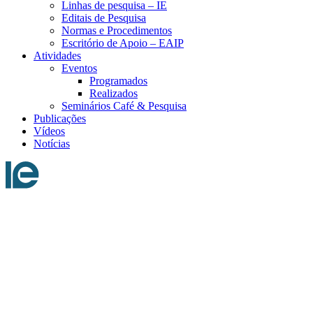
Linhas de pesquisa – IE
Editais de Pesquisa
Normas e Procedimentos
Escritório de Apoio – EAIP
Atividades
Eventos
Programados
Realizados
Seminários Café & Pesquisa
Publicações
Vídeos
Notícias
Menu