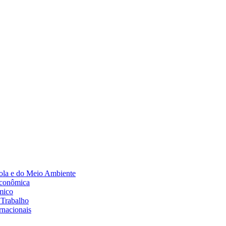
Diminuir fonte
ola e do Meio Ambiente
Econômica
mico
 Trabalho
rnacionais