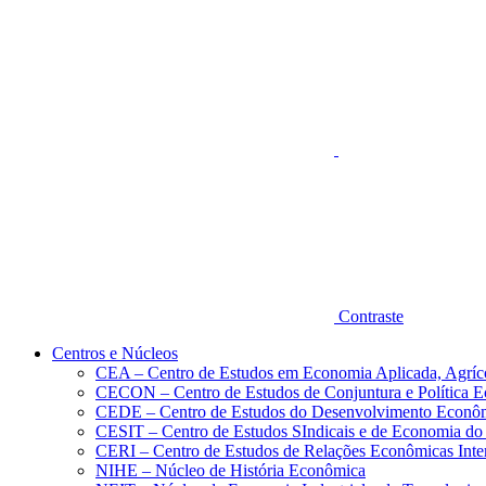
Aumentar fonte
Contraste
Centros e Núcleos
CEA – Centro de Estudos em Economia Aplicada, Agríc
CECON – Centro de Estudos de Conjuntura e Política 
CEDE – Centro de Estudos do Desenvolvimento Econô
CESIT – Centro de Estudos SIndicais e de Economia do
CERI – Centro de Estudos de Relações Econômicas Inte
NIHE – Núcleo de História Econômica