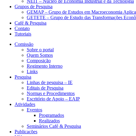
NEIT – Núcleo de Economia Industrial e da Tecnologia
Grupos de Pesquisa
GEMAP – Grupo de Estudos em Macroeconomia Aplica
GETETE – Grupo de Estudo das Transformações Econômi
Café & Pesquisa
Contato
Tutoriais
Comissão
Sobre o portal
Quem Somos
Composição
Regimento Interno
Links
Pesquisa
Linhas de pesquisa – IE
Editais de Pesquisa
Normas e Procedimentos
Escritório de Apoio – EAIP
Atividades
Eventos
Programados
Realizados
Seminários Café & Pesquisa
Publicações