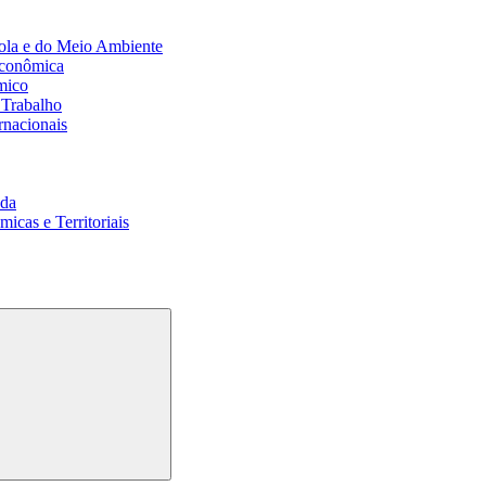
ola e do Meio Ambiente
Econômica
mico
 Trabalho
rnacionais
da
cas e Territoriais
Buscar