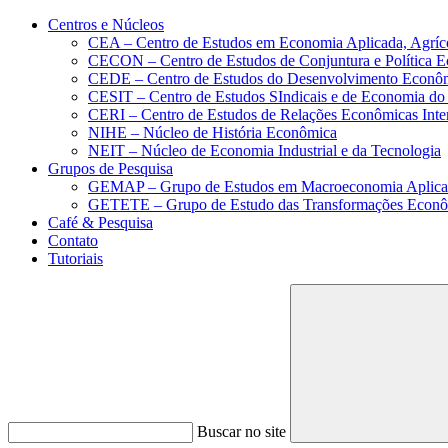
Conteúdo principal
Menu principal
Rodapé
Centros e Núcleos
CEA – Centro de Estudos em Economia Aplicada, Agríc
CECON – Centro de Estudos de Conjuntura e Política 
CEDE – Centro de Estudos do Desenvolvimento Econô
CESIT – Centro de Estudos SIndicais e de Economia do
CERI – Centro de Estudos de Relações Econômicas Inte
NIHE – Núcleo de História Econômica
NEIT – Núcleo de Economia Industrial e da Tecnologia
Grupos de Pesquisa
GEMAP – Grupo de Estudos em Macroeconomia Aplica
GETETE – Grupo de Estudo das Transformações Econômi
Café & Pesquisa
Contato
Tutoriais
Buscar no site