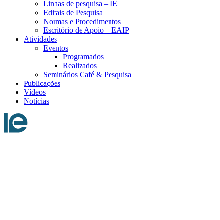
Linhas de pesquisa – IE
Editais de Pesquisa
Normas e Procedimentos
Escritório de Apoio – EAIP
Atividades
Eventos
Programados
Realizados
Seminários Café & Pesquisa
Publicações
Vídeos
Notícias
Menu