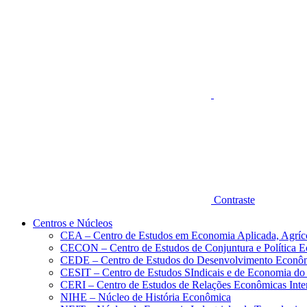
Aumentar fonte
Contraste
Centros e Núcleos
CEA – Centro de Estudos em Economia Aplicada, Agríc
CECON – Centro de Estudos de Conjuntura e Política 
CEDE – Centro de Estudos do Desenvolvimento Econô
CESIT – Centro de Estudos SIndicais e de Economia do
CERI – Centro de Estudos de Relações Econômicas Inte
NIHE – Núcleo de História Econômica