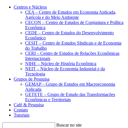
Conteúdo principal
Menu principal
Rodapé
Centros e Núcleos
CEA – Centro de Estudos em Economia Aplicada,
Agrícola e do Meio Ambiente
CECON – Centro de Estudos de Conjuntura e Política
Econômica
CEDE – Centro de Estudos do Desenvolvimento
Econômico
CESIT – Centro de Estudos SIndicais e de Economia
do Trabalho
CERI – Centro de Estudos de Relações Econômicas
Internacionais
NIHE – Núcleo de História Econômica
NEIT – Núcleo de Economia Industrial e da
Tecnologia
Grupos de Pesquisa
GEMAP – Grupo de Estudos em Macroeconomia
Aplicada
GETETE – Grupo de Estudo das Transformações
Econômicas e Territoriais
Café & Pesquisa
Contato
Tutoriais
Buscar no site