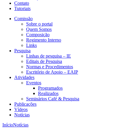
Contato
Tutoriais
Comissão
Sobre o portal
Quem Somos
Composição
Regimento Interno
Links
Pesquisa
Linhas de pesquisa – IE
Editais de Pesquisa
Normas e Procedimentos
Escritório de Apoio – EAIP
Atividades
Eventos
Programados
Realizados
Seminários Café & Pesquisa
Publicações
Vídeos
Notícias
Início
Notícias