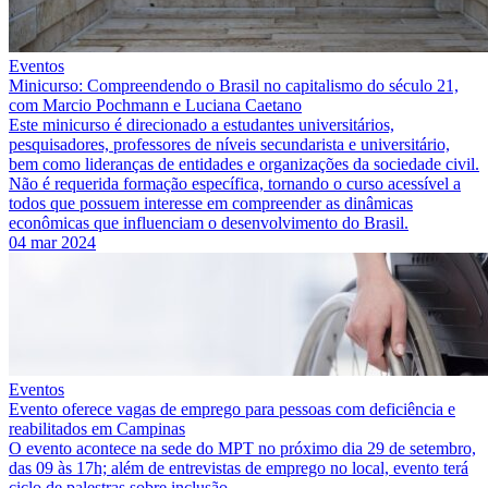
Eventos
Minicurso: Compreendendo o Brasil no capitalismo do século 21,
com Marcio Pochmann e Luciana Caetano
Este minicurso é direcionado a estudantes universitários,
pesquisadores, professores de níveis secundarista e universitário,
bem como lideranças de entidades e organizações da sociedade civil.
Não é requerida formação específica, tornando o curso acessível a
todos que possuem interesse em compreender as dinâmicas
econômicas que influenciam o desenvolvimento do Brasil.
04 mar 2024
Eventos
Evento oferece vagas de emprego para pessoas com deficiência e
reabilitados em Campinas
O evento acontece na sede do MPT no próximo dia 29 de setembro,
das 09 às 17h; além de entrevistas de emprego no local, evento terá
ciclo de palestras sobre inclusão.