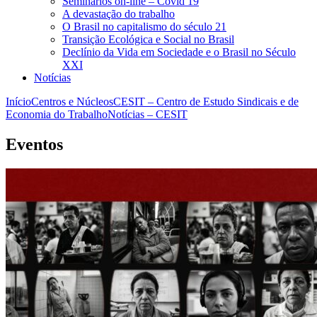
Seminários on-line – Covid 19
A devastação do trabalho
O Brasil no capitalismo do século 21
Transição Ecológica e Social no Brasil
Declínio da Vida em Sociedade e o Brasil no Século
XXI
Notícias
Início
Centros e Núcleos
CESIT – Centro de Estudo Sindicais e de
Economia do Trabalho
Notícias – CESIT
Eventos