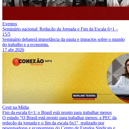
Eventos
Seminário nacional: Redução da Jornada e Fim da Escala 6×1 –
15/5
Seminário debaterá importância da pauta e impactos sobre o mundo
do trabalho e a economia.
17 abr 2026
Cesit na Mídia
Fim da escala 6×1: o Brasil está pronto para trabalhar menos
O estudo “O Brasil está pronto para trabalhar menos: a PEC da
redução da jornada e o fim da escala 6x1”, realizado por
pesquisadoras e economistas do Centro de Estudos Sindicais e