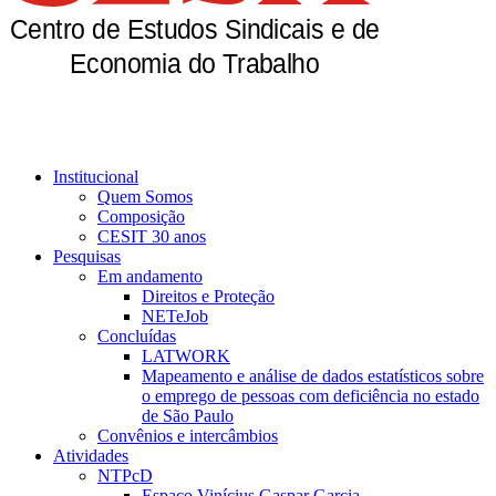
Institucional
Quem Somos
Composição
CESIT 30 anos
Pesquisas
Em andamento
Direitos e Proteção
NETeJob
Concluídas
LATWORK
Mapeamento e análise de dados estatísticos sobre
o emprego de pessoas com deficiência no estado
de São Paulo
Convênios e intercâmbios
Atividades
NTPcD
Espaço Vinícius Gaspar Garcia