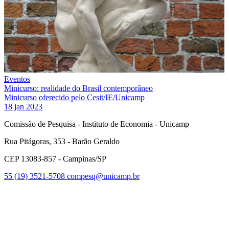
Eventos
Minicurso: realidade do Brasil contemporâneo
Minicurso oferecido pelo Cesit/IE/Unicamp
18 jan 2023
Comissão de Pesquisa - Instituto de Economia - Unicamp
Rua Pitágoras, 353 - Barão Geraldo
CEP 13083-857 - Campinas/SP
55 (19) 3521-5708
compesq@unicamp.br
Link para o Facebook