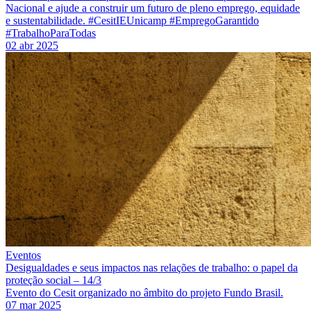
Nacional e ajude a construir um futuro de pleno emprego, equidade
e sustentabilidade. #CesitIEUnicamp #EmpregoGarantido
#TrabalhoParaTodas
02 abr 2025
Eventos
Desigualdades e seus impactos nas relações de trabalho: o papel da
proteção social – 14/3
Evento do Cesit organizado no âmbito do projeto Fundo Brasil.
07 mar 2025