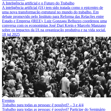
A Inteligência artificial e o Futuro do Trabalho
A inteligência artificial (IA) tem sido tratada como o epicentro de
uma nova transformação estrutural no mundo do trabalho. Em
debate promovido pelo Instituto para Reforma das Relações entre
Estado e Empresa (IREE), Luiz Gonzaga Belluzzo coordenou uma
conversa com os economistas José Dari Krein e Marcelo Manzano
sobre os impactos da IA na organização produtiva e na vida social.
18 jul 2025
Eventos
Trabalho para todas as pessoas: é possível? – 3 e 4/4
Trabalho para todas as pessoas: é possível? Participe do Seminário