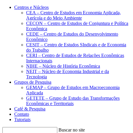
Conteúdo principal
Menu principal
Rodapé
Centros e Núcleos
CEA – Centro de Estudos em Economia Aplicada,
Agrícola e do Meio Ambiente
CECON – Centro de Estudos de Conjuntura e Política
Econômica
CEDE – Centro de Estudos do Desenvolvimento
Econômico
CESIT – Centro de Estudos SIndicais e de Economia
do Trabalho
CERI – Centro de Estudos de Relações Econômicas
Internacionais
NIHE – Núcleo de História Econômica
NEIT – Núcleo de Economia Industrial e da
Tecnologia
Grupos de Pesquisa
GEMAP – Grupo de Estudos em Macroeconomia
Aplicada
GETETE – Grupo de Estudo das Transformações
Econômicas e Territoriais
Café & Pesquisa
Contato
Tutoriais
Buscar no site