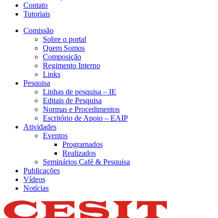
Contato
Tutoriais
Comissão
Sobre o portal
Quem Somos
Composição
Regimento Interno
Links
Pesquisa
Linhas de pesquisa – IE
Editais de Pesquisa
Normas e Procedimentos
Escritório de Apoio – EAIP
Atividades
Eventos
Programados
Realizados
Seminários Café & Pesquisa
Publicações
Vídeos
Notícias