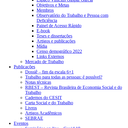
Objetivos e Metas
Membros
Observatório do Trabalho e Pessoa com
Deficiência
Painel de Acesso Rápido
E-book
Teses e dissertações
Artigos e publicações
Mídia
Censo demográfico 2022
Links Externos
Mercado de Trabalho
Publicações
Dossiê – fim da escala 6×1
Trabalho para todas as pessoas: é possível?
Notas técnicas
RBEST – Revista Brasileira de Economia Social e do
Trabalho
Cadernos do CESIT
Carta Social e do Trabalho
Livros
Artigos Acadêmicos
SEBRAE
Eventos