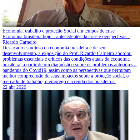
Economia, trabalho e proteção Social em tempos de crise
Economia brasileira hoje – antecedentes da crise e perspectivas –
Ricardo Carneiro
Destacado estudioso da economia brasileira e de seu
desenvolvimento, a exposição do Prof. Ricardo Carneiro abordou
problemas essenciais e críticos das condições atuais da economia
brasileira, a partir de um diagnóstico sobre os problemas anteriores a
pandemia do Covid19, assim como as perspectivas que permitam
melhor compreensão de seus impactos sobre a proteção social, o
mercado de trabalho, o emprego e a renda dos brasileiros.
22 abr 2020