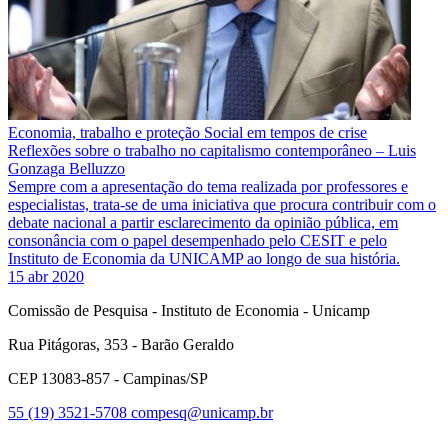
Economia, trabalho e proteção Social em tempos de crise
Reflexões sobre o trabalho no capitalismo contemporâneo – Luis
Gonzaga Belluzzo
Sempre com a apresentação do tema realizada por professores e
especialistas, trata-se de uma iniciativa que procura contribuir com o
debate nacional a partir esclarecimento da opinião pública, em
consonância com o papel desempenhado pelo CESIT e pelo
Instituto de Economia da UNICAMP ao longo de sua história.
15 abr 2020
Comissão de Pesquisa - Instituto de Economia - Unicamp
Rua Pitágoras, 353 - Barão Geraldo
CEP 13083-857 - Campinas/SP
55 (19) 3521-5708
compesq@unicamp.br
Link para o Facebook