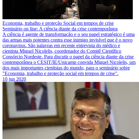
Economia, trabalho e proteção Social em tempos de crise
Seminário on line: A ciência diante da crise contemporânea
A ciência é agente de transformação e o seu papel estratégico é uma
das armas mais potentes contra esse inimigo invisível que é o novo
coronavirus. São palavras em recente entrevista do médico e
cientista Miguel Nicolelis, coordenador do Comitê Científico
Consórcio Nordeste. Para discutir o papel da ciência diante da crise
contemporânea o CESIT/IE/Unicamp convida Miguel Nicolelis, um
dos mais importantes cientistas do mundo, para o seminário sobre
"Economia, trabalho e proteção social em tempos de crise".
10 jun 2020