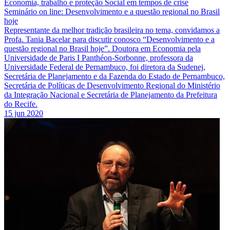
Economia, trabalho e proteção Social em tempos de crise
Seminário on line: Desenvolvimento e a questão regional no Brasil
hoje
Representante da melhor tradição brasileira no tema, convidamos a
Profa. Tania Bacelar para discutir conosco “Desenvolvimento e a
questão regional no Brasil hoje”. Doutora em Economia pela
Universidade de Paris I Panthéon-Sorbonne, professora da
Universidade Federal de Pernambuco, foi diretora da Sudenej,
Secretária de Planejamento e da Fazenda do Estado de Pernambuco,
Secretária de Políticas de Desenvolvimento Regional do Ministério
da Integração Nacional e Secretária de Planejamento da Prefeitura
do Recife.
15 jun 2020