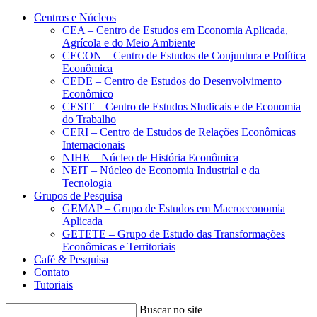
Conteúdo principal
Menu principal
Rodapé
Centros e Núcleos
CEA – Centro de Estudos em Economia Aplicada,
Agrícola e do Meio Ambiente
CECON – Centro de Estudos de Conjuntura e Política
Econômica
CEDE – Centro de Estudos do Desenvolvimento
Econômico
CESIT – Centro de Estudos SIndicais e de Economia
do Trabalho
CERI – Centro de Estudos de Relações Econômicas
Internacionais
NIHE – Núcleo de História Econômica
NEIT – Núcleo de Economia Industrial e da
Tecnologia
Grupos de Pesquisa
GEMAP – Grupo de Estudos em Macroeconomia
Aplicada
GETETE – Grupo de Estudo das Transformações
Econômicas e Territoriais
Café & Pesquisa
Contato
Tutoriais
Buscar no site