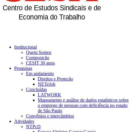
Institucional
Quem Somos
Composição
CESIT 30 anos
Pesquisas
Em andamento
Direitos e Proteção
NETeJob
Concluídas
LATWORK
Mapeamento e análise de dados estatísticos sobre
o emprego de pessoas com deficiência no estado
de São Paulo
Convênios e intercâmbios
Atividades
NTPcD
Espaço Vinícius Gaspar Garcia