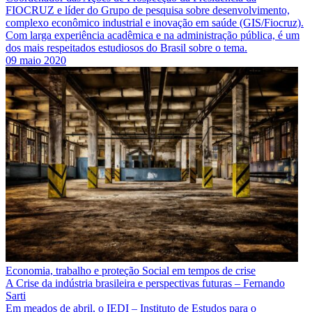
FIOCRUZ e líder do Grupo de pesquisa sobre desenvolvimento,
complexo econômico industrial e inovação em saúde (GIS/Fiocruz).
Com larga experiência acadêmica e na administração pública, é um
dos mais respeitados estudiosos do Brasil sobre o tema.
09 maio 2020
Economia, trabalho e proteção Social em tempos de crise
A Crise da indústria brasileira e perspectivas futuras – Fernando
Sarti
Em meados de abril, o IEDI – Instituto de Estudos para o