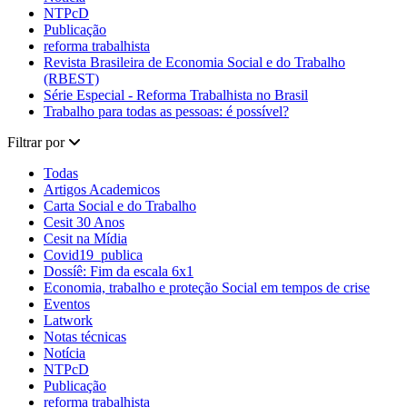
NTPcD
Publicação
reforma trabalhista
Revista Brasileira de Economia Social e do Trabalho
(RBEST)
Série Especial - Reforma Trabalhista no Brasil
Trabalho para todas as pessoas: é possível?
Filtrar por
Todas
Artigos Academicos
Carta Social e do Trabalho
Cesit 30 Anos
Cesit na Mídia
Covid19_publica
Dossíê: Fim da escala 6x1
Economia, trabalho e proteção Social em tempos de crise
Eventos
Latwork
Notas técnicas
Notícia
NTPcD
Publicação
reforma trabalhista