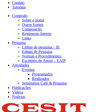
Contato
Tutoriais
Comissão
Sobre o portal
Quem Somos
Composição
Regimento Interno
Links
Pesquisa
Linhas de pesquisa – IE
Editais de Pesquisa
Normas e Procedimentos
Escritório de Apoio – EAIP
Atividades
Eventos
Programados
Realizados
Seminários Café & Pesquisa
Publicações
Vídeos
Notícias