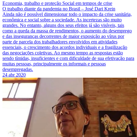
Economia, trabalho e proteção Social em tempos de crise
O trabalho diante da pandemia no Brasil – José Dari Krein
Ainda não é possível dimensionar todo o impacto da crise sanitária,
econômica e social sobre a sociedade. As incertezas são muito
grandes. No entanto, alguns dos seus efeitos já são visíveis, tais
como a queda da massa de rendimentos, o aumento do desemprego
e das inseguranças decorrentes de maior exposição ao vírus por
parte de parcela dos trabalhadores envolvidos em atividades
essenciais, o crescimento dos acordos individuais e a fragilização
das negociações coletivas. Ao mesmo tempo as respostas estão
sendo tímidas, insuficientes e com dificuldade de sua efetivação para
muitas pessoas, principalmente os informais e pessoas
desempregadas.
24 abr 2020