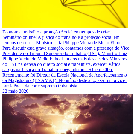
Economia, trabalho e proteção Social em tempos de crise
Seminário on line: A justiça do trabalho e a proteção social em
tempos de crise – Ministro Luiz Philippe Vieira de Mello Filho
Para discutir essa grave situação, contamos com a presença do Vice
Presidente do Tribunal Superior do Trabalho (TST), Ministro Luiz
Philippe Vieira de Mello Filho. Um dos mais destacados Ministros
do TST na defesa do direito social e trabalhista, exerceu vários
cargos na Justiça do Trabalho, chegando ao TST em 2006.
Recentemente foi Diretor da Escola Nacional de Aperfeiçoamento
da Magistratura (ENAMAT). No início deste ano, assumiu a vice-
presidência da corte suprema trabalhista.
22 maio 2020