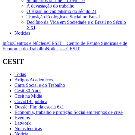
Seminários on-line – Covid 19
A devastação do trabalho
O Brasil no capitalismo do século 21
Transição Ecológica e Social no Brasil
Declínio da Vida em Sociedade e o Brasil no Século
XXI
Notícias
Início
Centros e Núcleos
CESIT – Centro de Estudo Sindicais e de
Economia do Trabalho
Notícias – CESIT
CESIT
Todas
Artigos Academicos
Carta Social e do Trabalho
Cesit 30 Anos
Cesit na Mídia
Covid19_publica
Dossíê: Fim da escala 6x1
Economia, trabalho e proteção Social em tempos de crise
Eventos
Latwork
Notas técnicas
Notícia