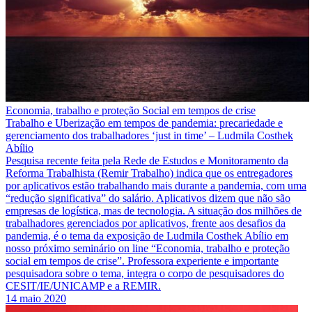
Economia, trabalho e proteção Social em tempos de crise
Trabalho e Uberização em tempos de pandemia: precariedade e
gerenciamento dos trabalhadores ‘just in time’ – Ludmila Costhek
Abílio
Pesquisa recente feita pela Rede de Estudos e Monitoramento da
Reforma Trabalhista (Remir Trabalho) indica que os entregadores
por aplicativos estão trabalhando mais durante a pandemia, com uma
“redução significativa” do salário. Aplicativos dizem que não são
empresas de logística, mas de tecnologia. A situação dos milhões de
trabalhadores gerenciados por aplicativos, frente aos desafios da
pandemia, é o tema da exposição de Ludmila Costhek Abílio em
nosso próximo seminário on line “Economia, trabalho e proteção
social em tempos de crise”. Professora experiente e importante
pesquisadora sobre o tema, integra o corpo de pesquisadores do
CESIT/IE/UNICAMP e a REMIR.
14 maio 2020