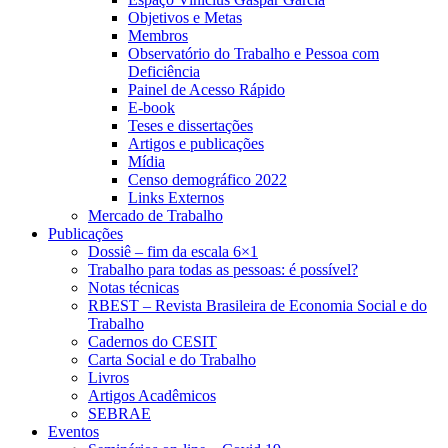
Objetivos e Metas
Membros
Observatório do Trabalho e Pessoa com
Deficiência
Painel de Acesso Rápido
E-book
Teses e dissertações
Artigos e publicações
Mídia
Censo demográfico 2022
Links Externos
Mercado de Trabalho
Publicações
Dossiê – fim da escala 6×1
Trabalho para todas as pessoas: é possível?
Notas técnicas
RBEST – Revista Brasileira de Economia Social e do
Trabalho
Cadernos do CESIT
Carta Social e do Trabalho
Livros
Artigos Acadêmicos
SEBRAE
Eventos